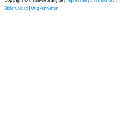
Copyright © traum-deutung.de |
Impressum
|
Datenschutz
|
Bilderupload
|
Utiq verwalten