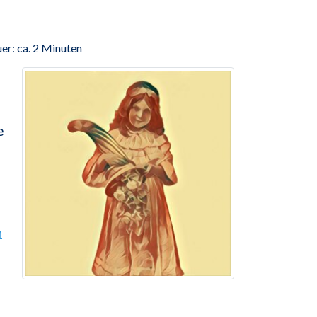
er: ca. 2 Minuten
e
n
n