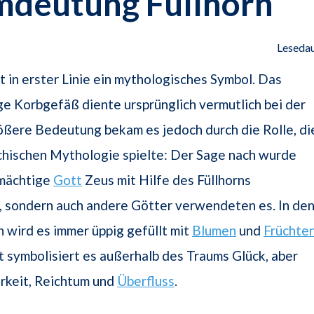
mdeutung Füllhorn
Lesedau
st in erster Linie ein mythologisches Symbol. Das
ge Korbgefäß diente ursprünglich vermutlich bei der
ößere Bedeutung bekam es jedoch durch die Rolle, di
echischen Mythologie spielte: Der Sage nach wurde
 mächtige
Gott
Zeus mit Hilfe des Füllhorns
 sondern auch andere Götter verwendeten es. In de
 wird es immer üppig gefüllt mit
Blumen
und
Früchte
t symbolisiert es außerhalb des Traums Glück, aber
rkeit, Reichtum und
Überfluss
.