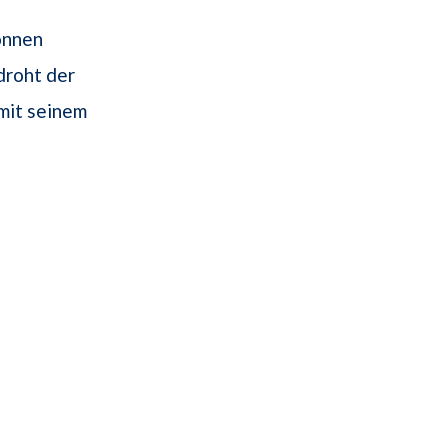
onnen
droht der
 mit seinem