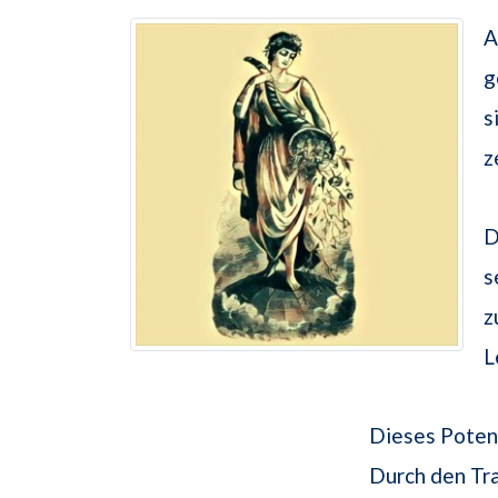
A
g
s
z
D
s
z
L
Dieses Poten
Durch den Tr