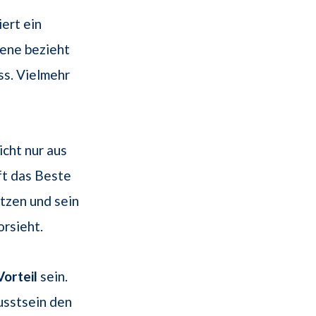
ert ein
ene bezieht
ss. Vielmehr
icht nur aus
ft das Beste
tzen und sein
orsieht.
Vorteil
sein.
usstsein den