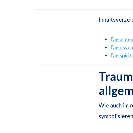
Inhaltsverzei
Die allg
Die psyc
Die spiri
Traums
allge
Wie auch im r
symbolisieren