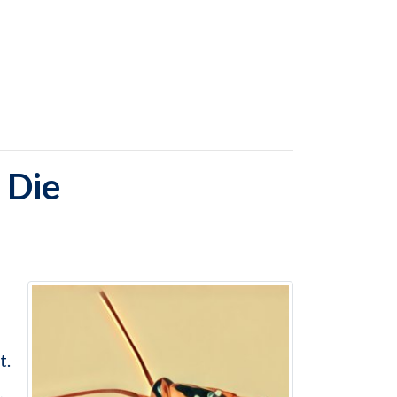
 Die
t.
,