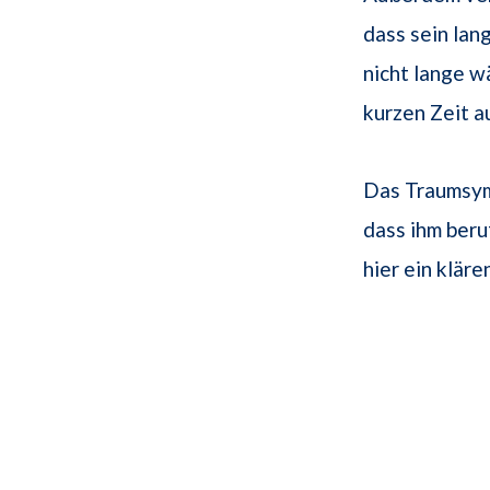
dass sein lan
nicht lange wä
kurzen Zeit a
Das Traumsym
dass ihm ber
hier ein klär