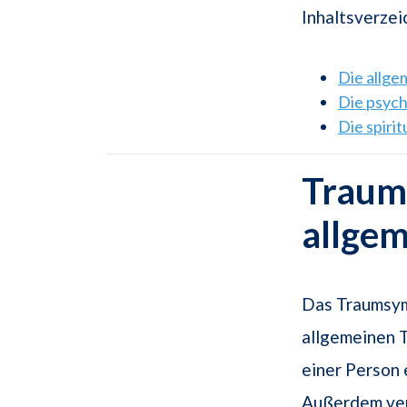
Inhaltsverzei
Die allg
Die psyc
Die spiri
Traum
allge
Das Traumsym
allgemeinen 
einer Person 
Außerdem ver