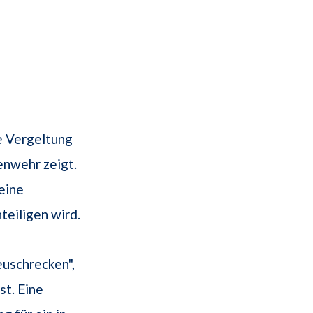
e Vergeltung
enwehr zeigt.
eine
teiligen wird.
euschrecken",
st. Eine