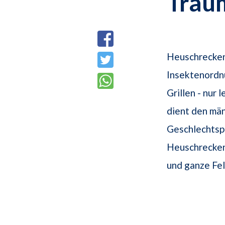
Trau
Heuschrecken 
Insektenordnu
Grillen - nur 
dient den män
Geschlechtsp
Heuschrecken
und ganze Fel