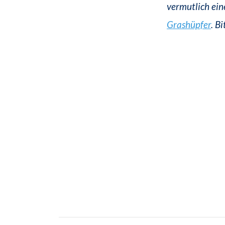
vermutlich ei
Grashüpfer
. B