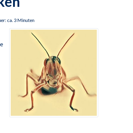
ken
er: ca. 3 Minuten
ie