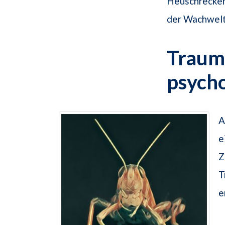
Heuschreckenp
der Wachwelt
Traum
psych
A
e
Z
T
e