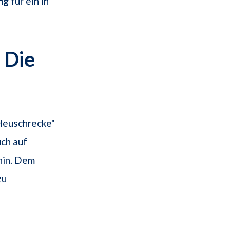
ng
für ein in
 Die
Heuschrecke"
uch auf
hin. Dem
zu