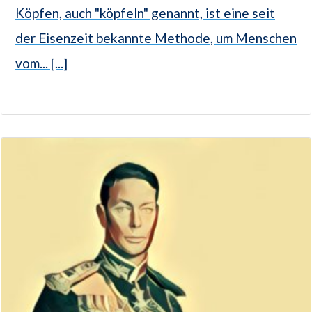
Köpfen, auch "köpfeln" genannt, ist eine seit
der Eisenzeit bekannte Methode, um Menschen
vom... [...]