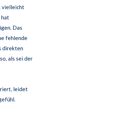
vielleicht
 hat
igen. Das
ine fehlende
s direkten
o, als sei der
iert, leidet
efühl.