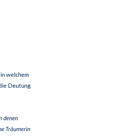
 in welchem
die Deutung
on denen
ine Träumerin