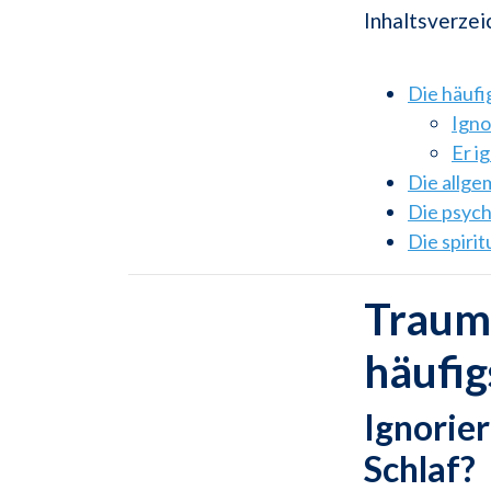
Inhaltsverzei
Die häuf
Igno
Er i
Die allg
Die psyc
Die spiri
Traums
häufi
Ignorie
Schlaf?