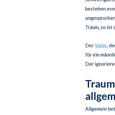
bestehen even
angesprochen
Traum, so ist
Der
Vater
, d
für ein männli
Der ignorier
Traums
allge
Allgemein be