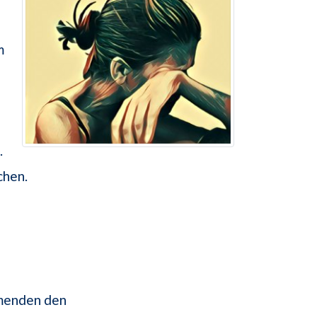
m
.
chen.
umenden den