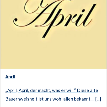
April
„April, April, der macht, was er will.“ Diese alte
Bauernweisheit ist uns wohl allen bekannt.... [...]