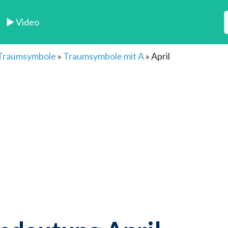
► Video
 Traumsymbole
»
Traumsymbole mit A
»
April