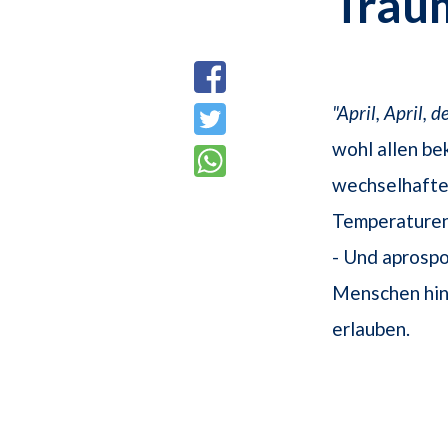
Trau
"April, April, d
wohl allen bek
wechselhafte
Temperaturen
- Und aprospo
Menschen hint
erlauben.