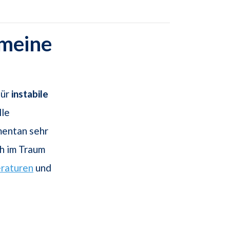
emeine
für
instabile
lle
mentan sehr
ch im Traum
eraturen
und