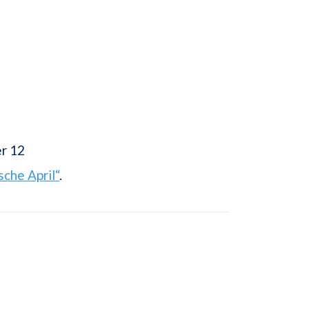
er 12
sche April“
.