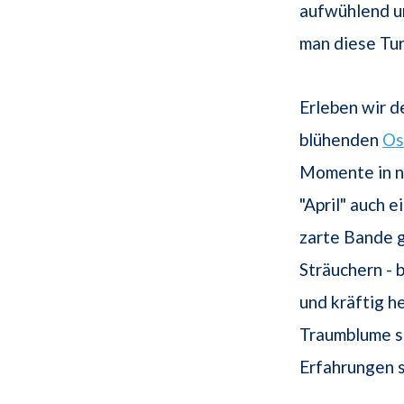
aufwühlend un
man diese Tur
Erleben wir d
blühenden
Os
Momente in n
"April" auch e
zarte Bande g
Sträuchern - 
und kräftig 
Traumblume sc
Erfahrungen 