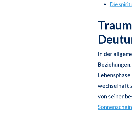
Die spiri
Traums
Deutu
In der allgem
Beziehungen
Lebensphase 
wechselhaft z
von seiner b
Sonnenschein