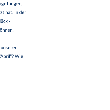
ngefangen,
t hat. In der
lück -
können.
 unserer
April"? Wie