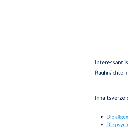
Interessant i
Rauhnächte, 
Inhaltsverzei
Die allg
Die psyc