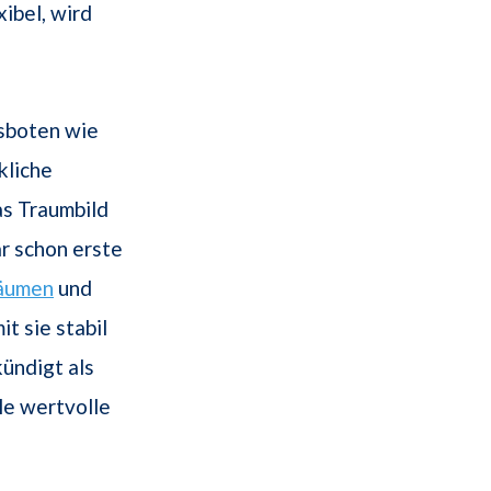
ibel, wird
gsboten wie
kliche
s Traumbild
r schon erste
äumen
und
t sie stabil
ündigt als
le wertvolle