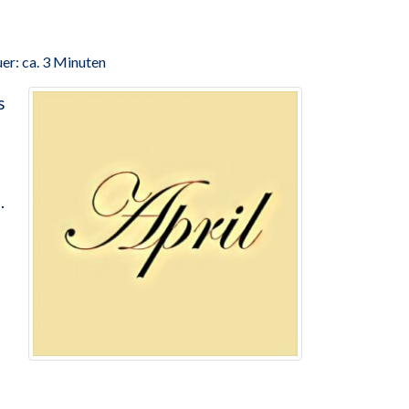
er: ca. 3 Minuten
s
.