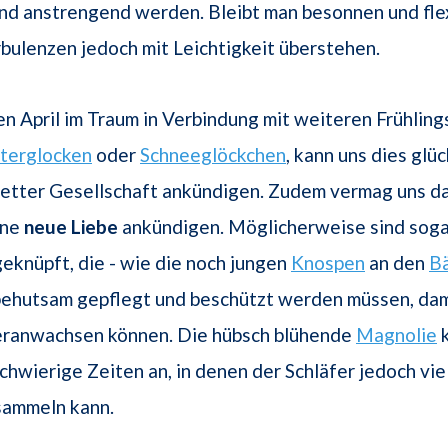
d anstrengend werden. Bleibt man besonnen und flex
bulenzen jedoch mit Leichtigkeit überstehen.
en April im Traum in Verbindung mit weiteren Frühlin
terglocken
oder
Schneeglöckchen
, kann uns dies glüc
etter Gesellschaft ankündigen. Zudem vermag uns da
ine
neue Liebe
ankündigen. Möglicherweise sind soga
eknüpft, die - wie die noch jungen
Knospen
an den
B
behutsam gepflegt und beschützt werden müssen, dami
heranwachsen können. Die hübsch blühende
Magnolie
k
hwierige Zeiten an, in denen der Schläfer jedoch vie
sammeln kann.