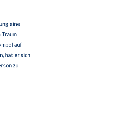
ung eine
m Traum
ymbol auf
, hat er sich
Person zu