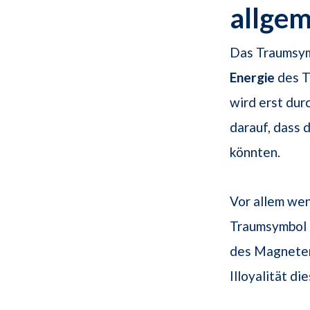
allge
Das Traumsymb
Energie
des Tr
wird erst dur
darauf, dass
könnten.
Vor allem wen
Traumsymbol e
des Magneten 
Illoyalität di