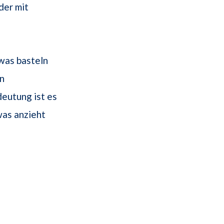
der mit
was basteln
an
eutung ist es
was anzieht