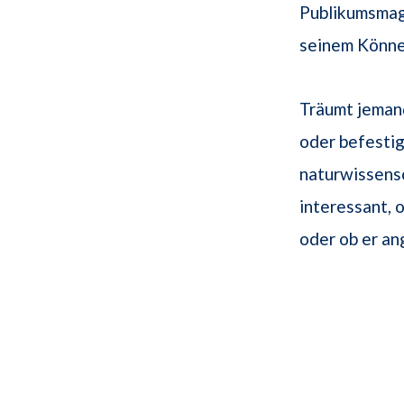
Publikumsmag
seinem Können
Träumt jemand
oder befestig
naturwissens
interessant,
oder ob er an