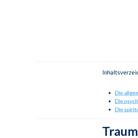
Inhaltsverzei
Die allg
Die psyc
Die spiri
Traum