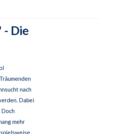
- Die
ol
 Träumenden
hnsucht nach
werden. Dabei
. Doch
nhang mehr
ispielsweise