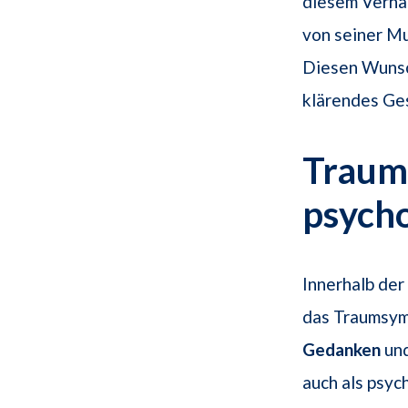
diesem Verhal
von seiner Mu
Diesen Wunsch
klärendes Ges
Traum
psych
Innerhalb der
das Traumsymb
Gedanken
un
auch als psyc