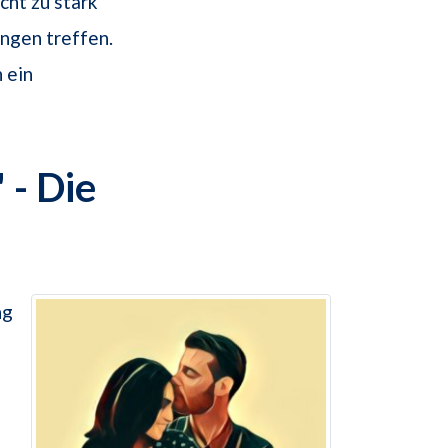
cht zu stark
ngen treffen.
 ein
- Die
ng