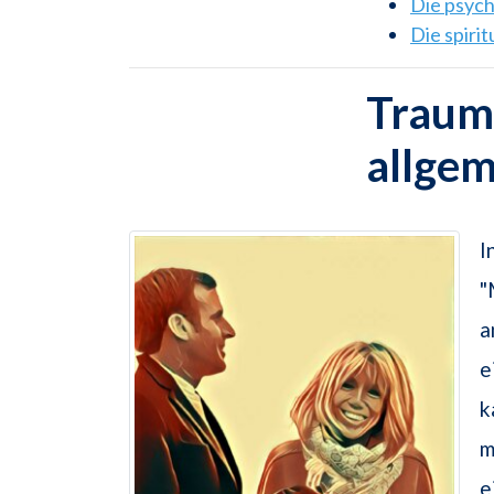
Die psyc
Die spiri
Traum
allge
I
"
a
e
k
m
e