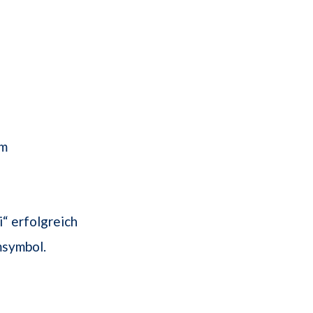
om
“ erfolgreich
msymbol.