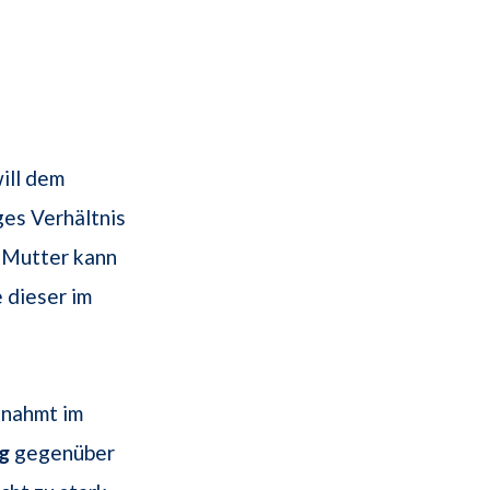
ill dem
ges Verhältnis
e Mutter kann
 dieser im
nnahmt im
g
gegenüber