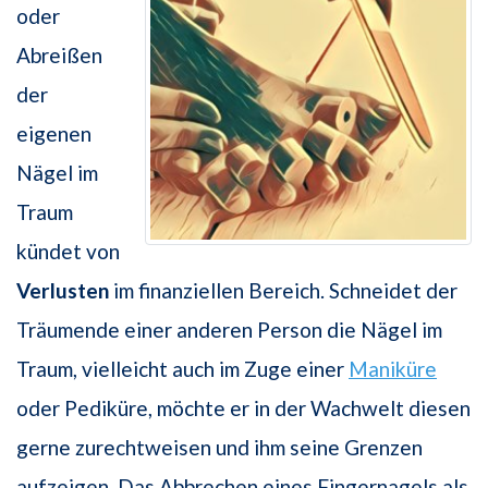
oder
Abreißen
der
eigenen
Nägel im
Traum
kündet von
Verlusten
im finanziellen Bereich. Schneidet der
Träumende einer anderen Person die Nägel im
Traum, vielleicht auch im Zuge einer
Maniküre
oder Pediküre, möchte er in der Wachwelt diesen
gerne zurechtweisen und ihm seine Grenzen
aufzeigen. Das Abbrechen eines Fingernagels als