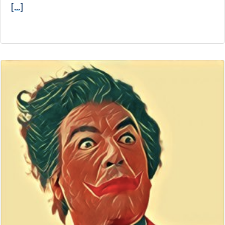
[...]