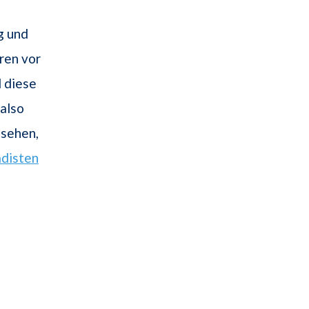
g und
eren vor
 diese
also
 sehen,
adisten