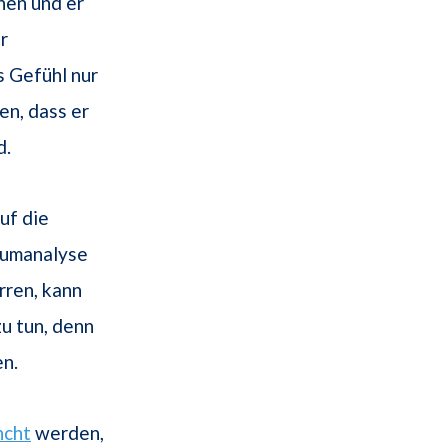
hnen und er
r
 Gefühl nur
en, dass er
d.
uf die
aumanalyse
rren, kann
u tun, denn
en.
ncht
werden,