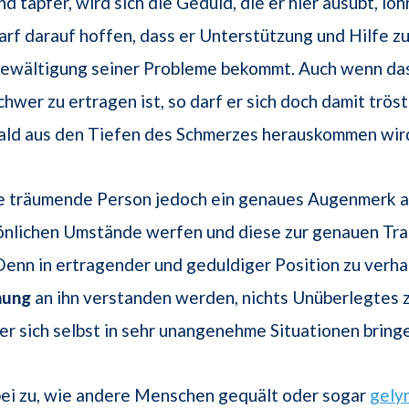
nd tapfer, wird sich die Geduld, die er hier ausübt, lo
arf darauf hoffen, dass er Unterstützung und Hilfe zu
ewältigung seiner Probleme bekommt. Auch wenn das
chwer zu ertragen ist, so darf er sich doch damit tröst
ald aus den Tiefen des Schmerzes herauskommen wir
ie träumende Person jedoch ein genaues Augenmerk a
önlichen Umstände werfen und diese zur genauen Tr
Denn in ertragender und geduldiger Position zu verha
nung
an ihn verstanden werden, nichts Unüberlegtes z
er sich selbst in sehr unangenehme Situationen bring
bei zu, wie andere Menschen gequält oder sogar
gely