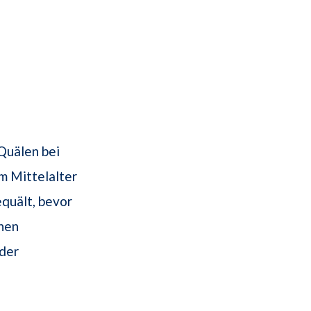
Quälen bei
m Mittelalter
quält, bevor
chen
der