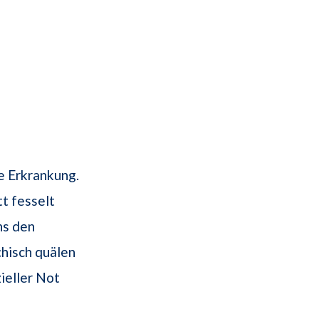
e Erkrankung.
tt fesselt
ns den
hisch quälen
ieller Not