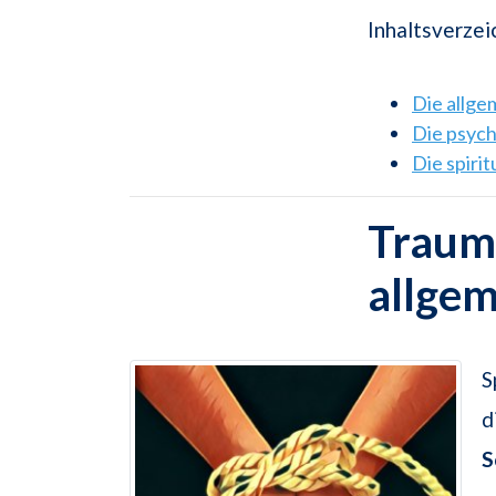
Inhaltsverzei
Die allg
Die psyc
Die spiri
Traums
allge
S
d
S