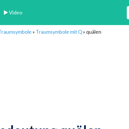
► Video
 Traumsymbole
»
Traumsymbole mit Q
»
quälen