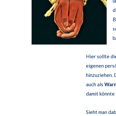
u
d
B
s
b
Hier sollte d
eigenen pers
hinzuziehen. 
auch als
War
damit könnte 
Sieht man da