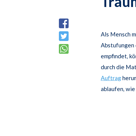
Trau
Als Mensch mu
Abstufungen d
empfindet, kö
durch die Ma
Auftrag
herum
ablaufen, wie