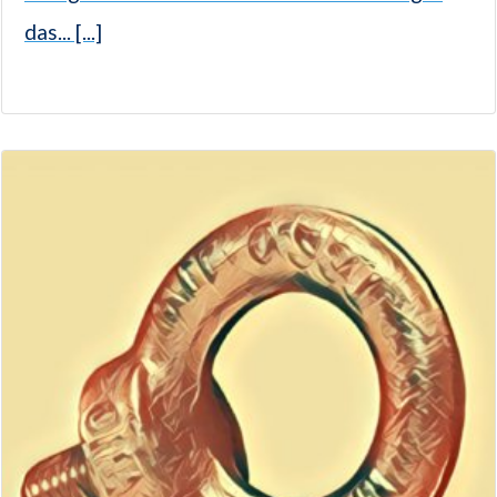
das... [...]