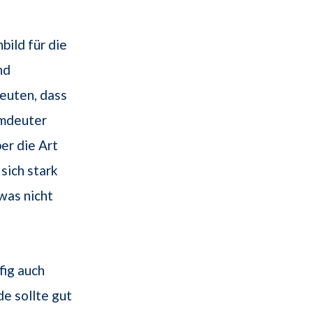
bild für die
nd
deuten, dass
umdeuter
er die Art
sich stark
was nicht
fig auch
e sollte gut