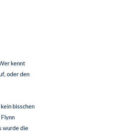
 Wer kennt
f, oder den
 kein bisschen
 Flynn
s wurde die