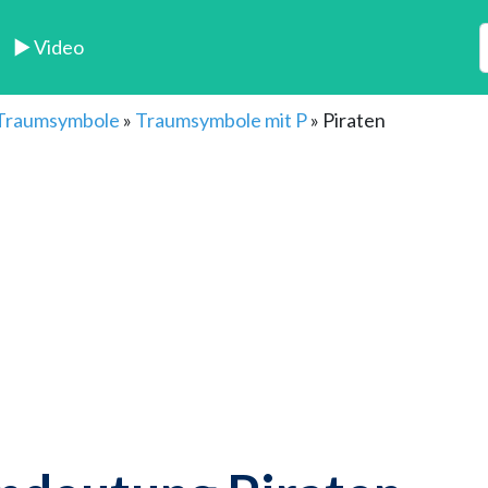
► Video
 Traumsymbole
»
Traumsymbole mit P
»
Piraten