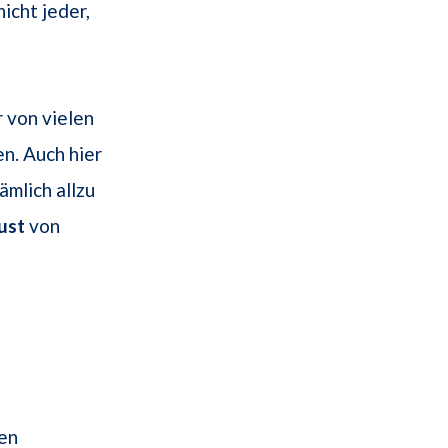
icht jeder,
r von vielen
n. Auch hier
ämlich allzu
ust
von
hen