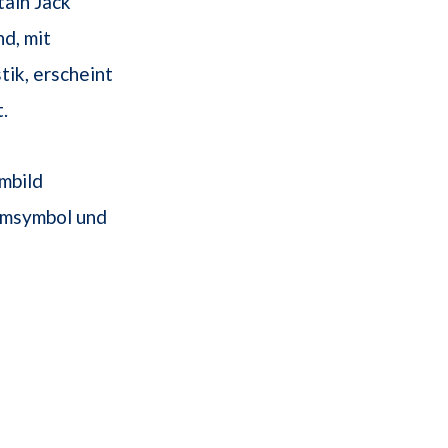
tain Jack
d, mit
ik, erscheint
.
mbild
umsymbol und