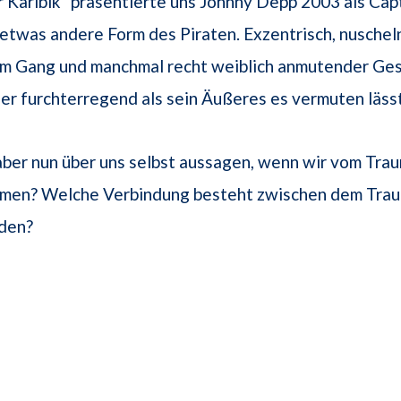
r Karibik" präsentierte uns Johnny Depp 2003 als Cap
etwas andere Form des Piraten. Exzentrisch, nuscheln
 Gang und manchmal recht weiblich anmutender Gest
er furchterregend als sein Äußeres es vermuten lässt
ber nun über uns selbst aussagen, wenn wir vom Trau
äumen? Welche Verbindung besteht zwischen dem Tra
den?