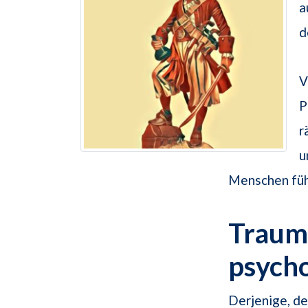
a
d
V
P
r
u
Menschen führ
Traums
psych
Derjenige, de