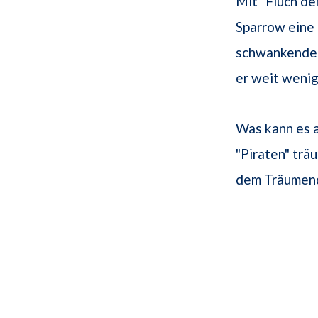
Mit "Fluch de
Sparrow eine 
schwankendem
er weit wenig
Was kann es a
"Piraten" tr
dem Träumen