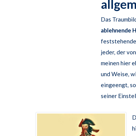
allge
Das Traumbild
ablehnende H
feststehenden
jeder, der vo
meinen hier e
und Weise, wi
eingeengt, so
seiner Einste
D
h