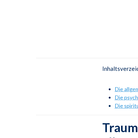
Inhaltsverzei
Die allg
Die psyc
Die spiri
Traums