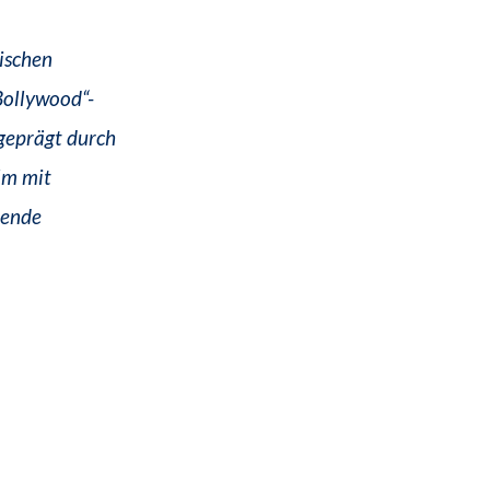
ischen
Bollywood“-
geprägt durch
ilm mit
nende