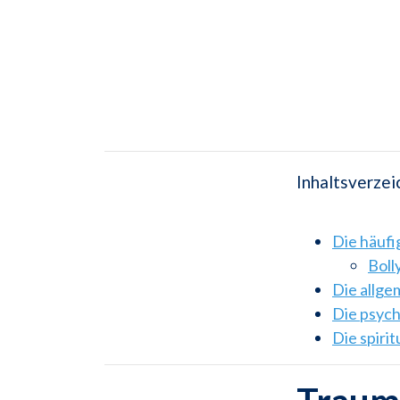
Inhaltsverzei
Die häuf
Boll
Die allg
Die psyc
Die spiri