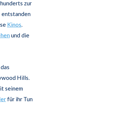
rhunderts zur
t entstanden
ise
Kinos
.
ehen
und die
 das
ywood Hills.
it seinem
ler
für ihr Tun