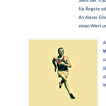
Sieht der Trä
für Ängste od
An dieser Ein
einen Wert und
A
W
s
ü
d
W