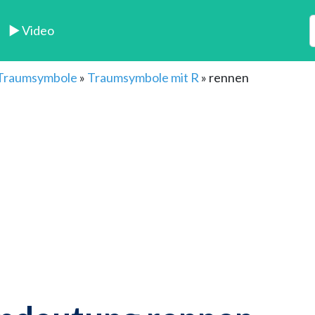
► Video
 Traumsymbole
»
Traumsymbole mit R
»
rennen