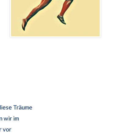
diese Träume
n wir im
r vor