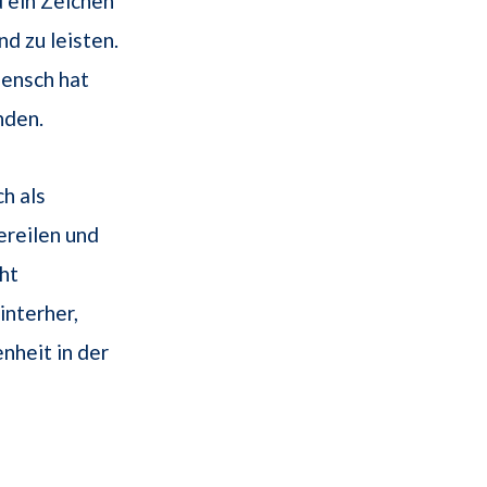
d ein Zeichen
d zu leisten.
Mensch hat
nden.
h als
ereilen und
cht
interher,
nheit in der