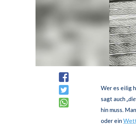
Wer es eilig h
sagt auch
„di
hin muss. Man
oder ein
Wett