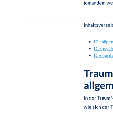
jemandem we
Inhaltsverzei
Die allg
Die psyc
Die spiri
Traum
allge
In der Traumf
wie sich der 