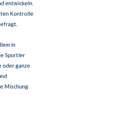
nd entwickeln.
uten Kontrolle
efragt.
llem in
ie Sportler
e oder ganze
und
ine Mischung