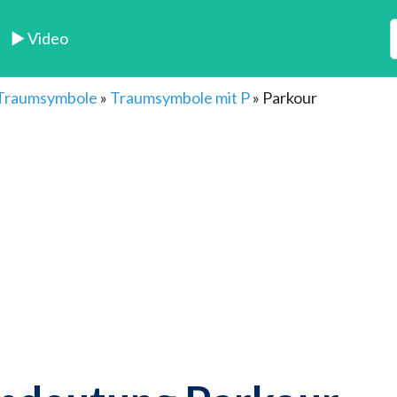
► Video
 Traumsymbole
»
Traumsymbole mit P
»
Parkour