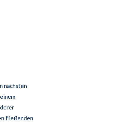
m nächsten
, einem
nderer
en fließenden