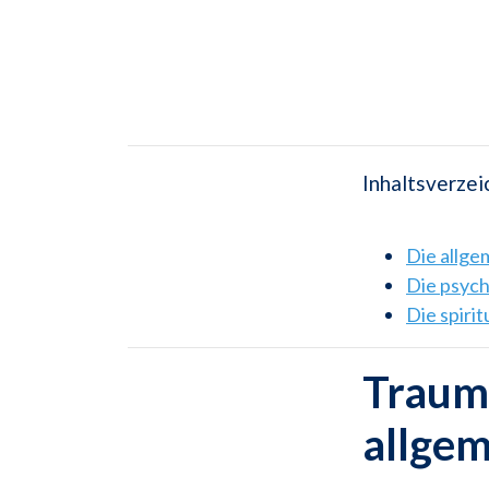
Inhaltsverzei
Die allg
Die psyc
Die spiri
Traum
allge