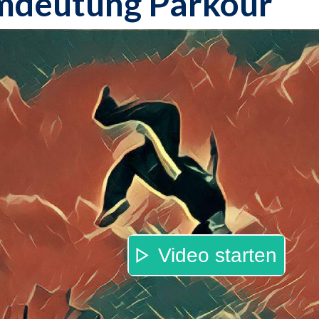
mdeutung Parkour
Video starten