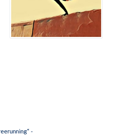
reerunning“ -