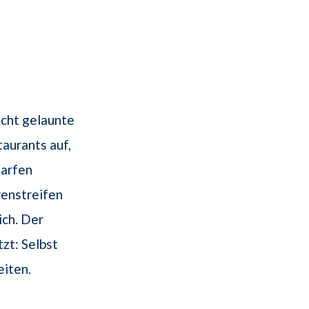
echt gelaunte
aurants auf,
harfen
enstreifen
ich. Der
zt: Selbst
eiten.