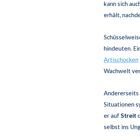
kann sich auc
erhält, nachd
Schüsselweise
hindeuten. Ei
Artischocken
Wachwelt ver
Andererseits
Situationen s
er auf
Streit
o
selbst ins Ung