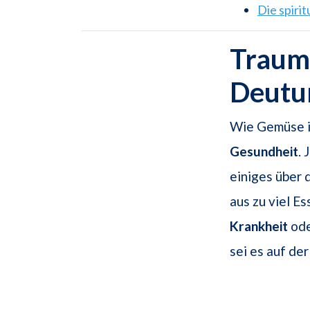
Die spiri
Traums
Deutu
Wie Gemüse i
Gesundheit
.
einiges über 
aus zu viel E
Krankheit
ode
sei es auf de