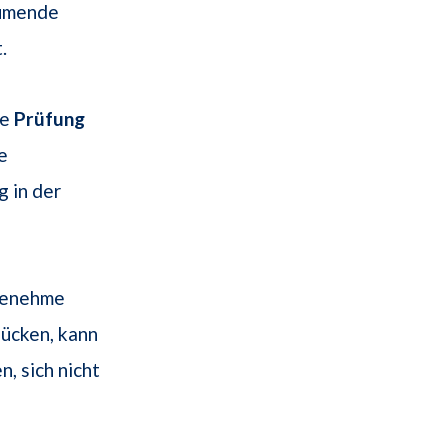
äumende
.
de
Prüfung
e
 in der
ngenehme
lücken, kann
, sich nicht