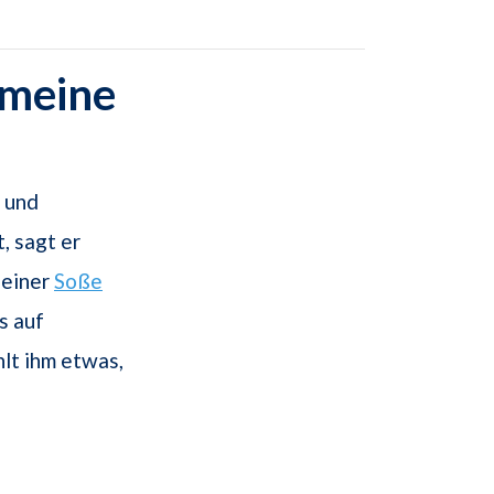
emeine
und
, sagt er
 einer
Soße
s auf
lt ihm etwas,