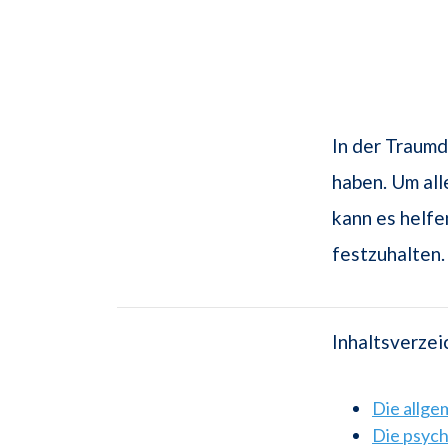
In der Traum
haben. Um all
kann es helfe
festzuhalten.
Inhaltsverzei
Die allg
Die psyc