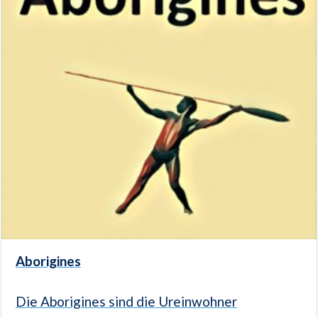
Aborigines
Die Aborigines sind die Ureinwohner