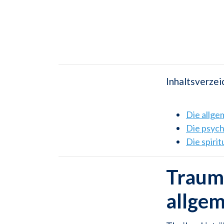
Inhaltsverzei
Die allg
Die psyc
Die spiri
Traums
allge