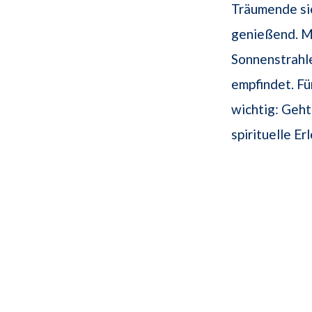
Träumende si
genießend. Mö
Sonnenstrahle
empfindet. F
wichtig: Geht
spirituelle E