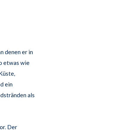
an denen er in
so etwas wie
 Küste,
d ein
ndstränden als
or. Der