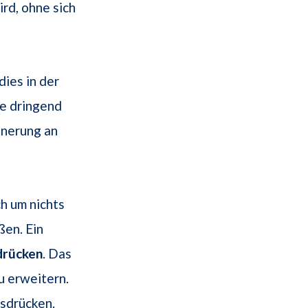
rd, ohne sich
dies in der
e dringend
nnerung an
h um nichts
ßen. Ein
drücken
. Das
u erweitern.
sdrücken.