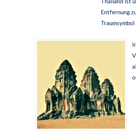
Thailand ist 
Entfernung zu
Traumsymbol 
I
V
a
o