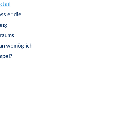
ktail
ss er die
ung
Traums
man womöglich
mpel?