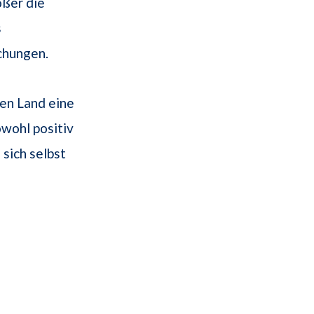
ößer die
s
chungen.
en Land eine
wohl positiv
 sich selbst