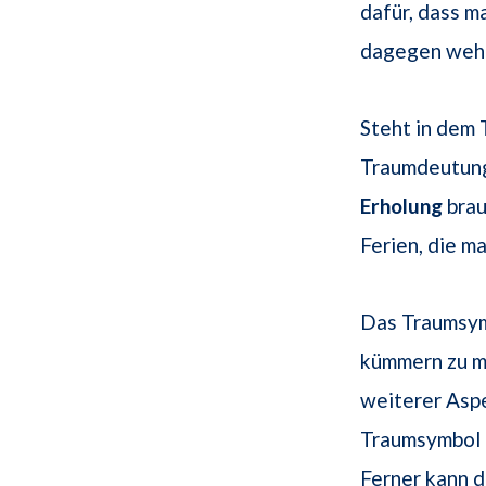
dafür, dass m
dagegen wehr
Steht in dem 
Traumdeutung
Erholung
brau
Ferien, die m
Das Traumsymb
kümmern zu m
weiterer Aspe
Traumsymbol "
Ferner kann 