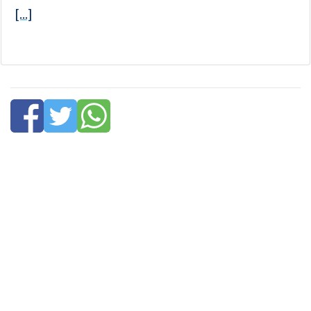
[...]