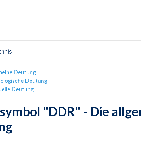
chnis
emeine Deutung
hologische Deutung
tuelle Deutung
symbol "DDR" - Die allg
ng