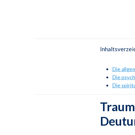
Inhaltsverzei
Die allg
Die psyc
Die spiri
Traum
Deutu