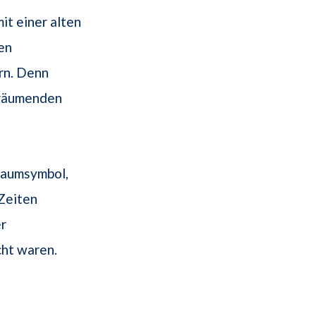
t einer alten
nen
rn. Denn
 Träumenden
raumsymbol,
Zeiten
r
cht waren.