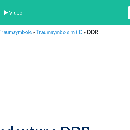
► Video
 Traumsymbole
»
Traumsymbole mit D
»
DDR