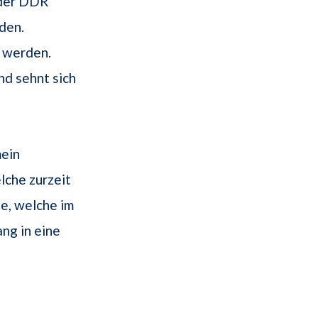
 der DDR
den.
 werden.
nd sehnt sich
mein
lche zurzeit
e, welche im
ng in eine