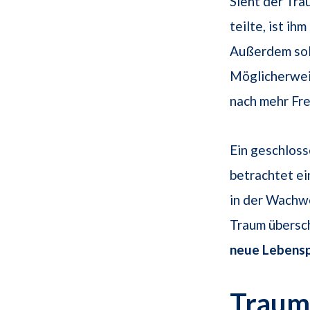
Sieht der Trä
teilte, ist i
Außerdem sol
Möglicherweis
nach mehr Fre
Ein geschlos
betrachtet ei
in der Wachw
Traum übersch
neue Lebens
Traum