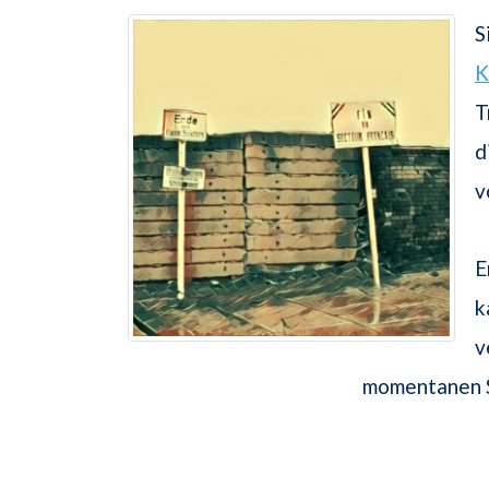
S
K
T
d
v
E
k
v
momentanen Si