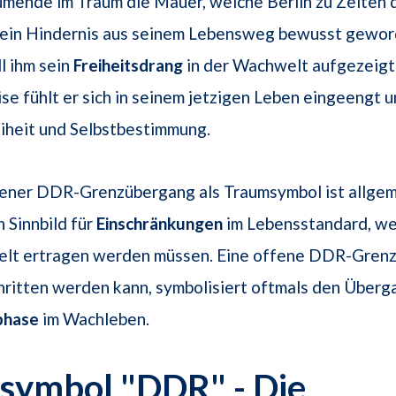
umende im Traum die Mauer, welche Berlin zu Zeiten
hm ein Hindernis aus seinem Lebensweg bewusst gewor
l ihm sein
Freiheitsdrang
in der Wachwelt aufgezeigt
e fühlt er sich in seinem jetzigen Leben eingeengt u
iheit und Selbstbestimmung.
sener DDR-Grenzübergang als Traumsymbol ist allge
n Sinnbild für
Einschränkungen
im Lebensstandard, we
elt ertragen werden müssen. Eine offene DDR-Grenz
ritten werden kann, symbolisiert oftmals den Überga
phase
im Wachleben.
symbol "DDR" - Die