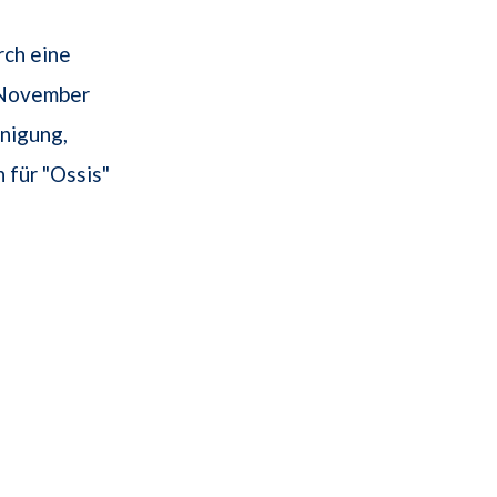
rch eine
. November
inigung,
 für "Ossis"