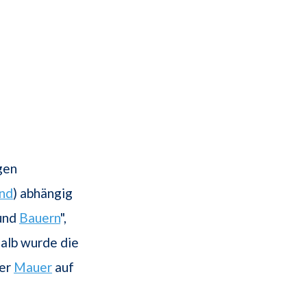
gen
nd
) abhängig
und
Bauern
",
alb wurde die
ner
Mauer
auf