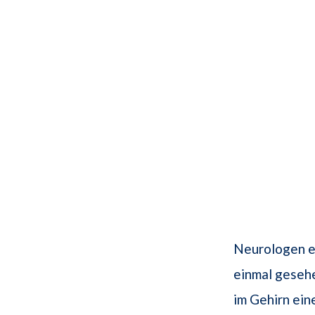
Neurologen er
einmal gesehe
im Gehirn ein