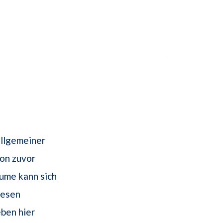
allgemeiner
ion zuvor
ume kann sich
iesen
eben hier