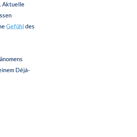
. Aktuelle
issen
che
Gefühl
des
Phänomens
 einem Déjà-