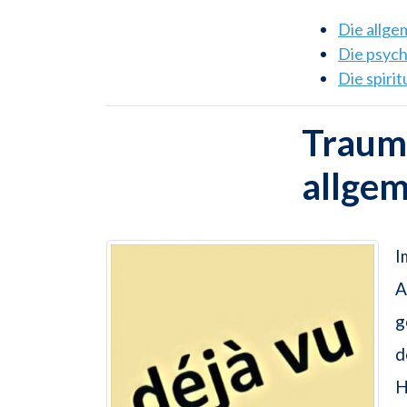
Die allg
Die psyc
Die spiri
Traums
allge
I
A
g
d
H