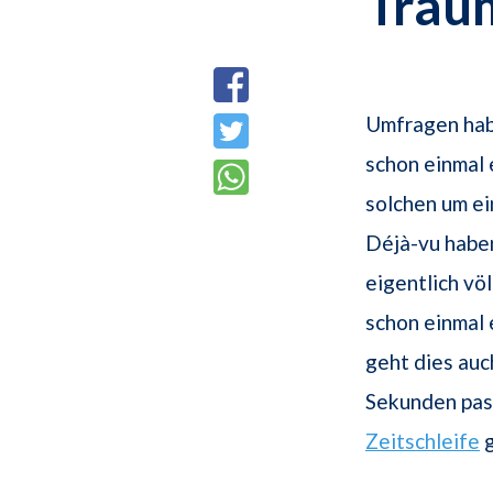
Trau
Umfragen hab
schon einmal 
solchen um ei
Déjà-vu haben
eigentlich völ
schon einmal 
geht dies auc
Sekunden pass
Zeitschleife
g