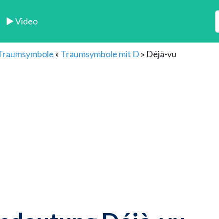
► Video
 Traumsymbole
»
Traumsymbole mit D
»
Déjà-vu