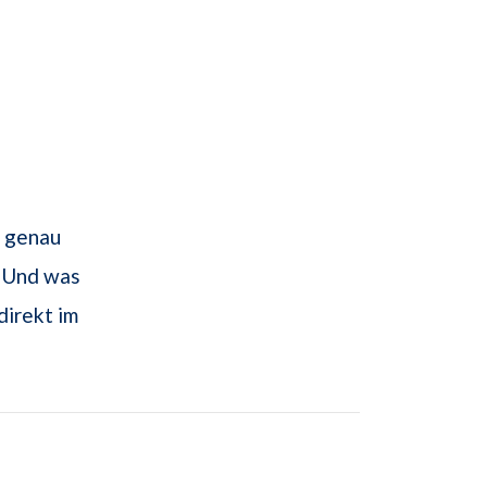
r genau
? Und was
direkt im