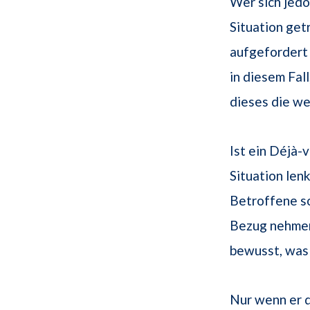
Wer sich jedo
Situation get
aufgefordert 
in diesem Fal
dieses die w
Ist ein Déjà-
Situation lenk
Betroffene s
Bezug nehmen 
bewusst, was 
Nur wenn er d