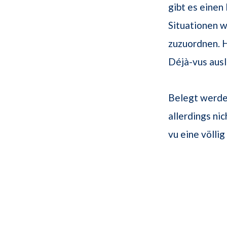
gibt es einen
Situationen w
zuzuordnen. H
Déjà-vus ausl
Belegt werde
allerdings ni
vu eine völli