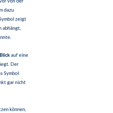
vor von der
um dazu
Symbol zeigt
n abhängt,
nnte.
Blick
auf eine
iegt. Der
as Symbol
kt gar nicht
tzen können,