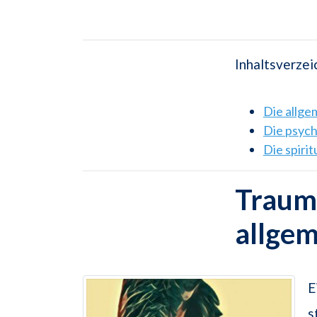
Inhaltsverzei
Die allg
Die psyc
Die spiri
Traums
allge
E
s