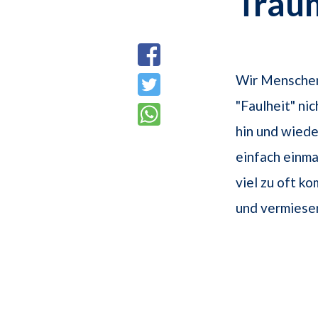
Trau
Wir Menschen
"Faulheit" ni
hin und wied
einfach einma
viel zu oft k
und vermiese