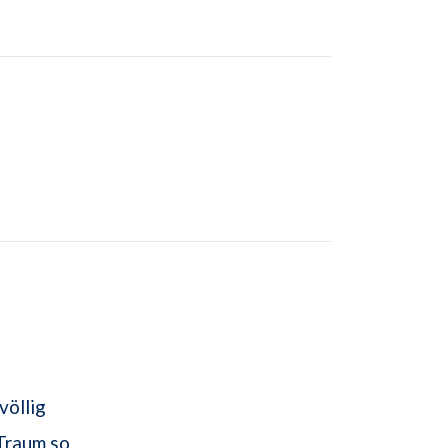
völlig
 Traum so