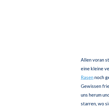
Allen voran s
eine kleine v
Rasen
noch g
Gewissen frie
uns herum und 
starren, wo si