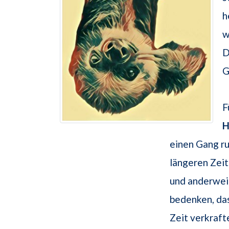
h
w
D
G
F
H
einen Gang ru
längeren Zeit
und anderweit
bedenken, da
Zeit verkraft