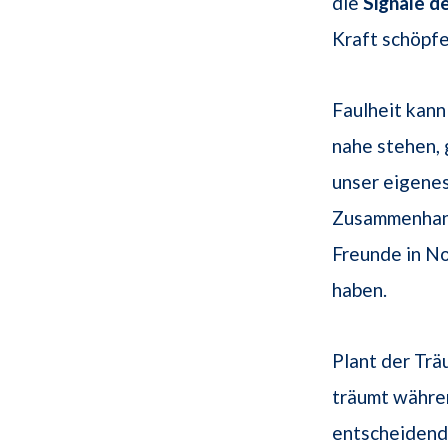
die
Signale d
Kraft schöpfe
Faulheit kann
nahe stehen,
unser eigenes
Zusammenhang
Freunde in No
haben.
Plant der Trä
träumt währen
entscheidende