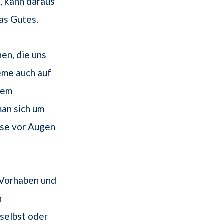
, kann daraus
as Gutes.
en, die uns
eme auch auf
sem
an sich um
sse vor Augen
 Vorhaben und
n
 selbst oder