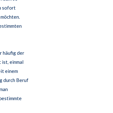
n sofort
 möchten.
bestimmten
r häufig der
ist, einmal
eit einem
ag durch Beruf
 man
 bestimmte