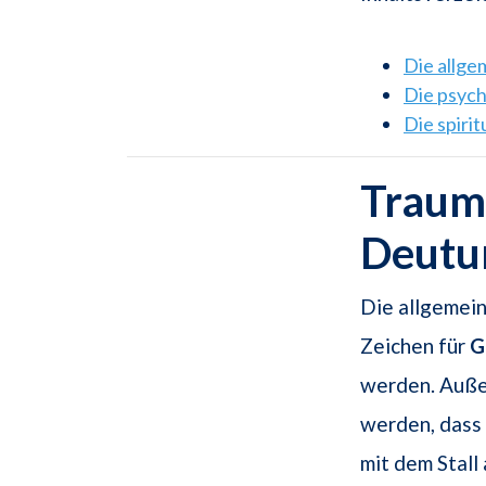
Die allg
Die psyc
Die spiri
Traums
Deutu
Die allgemein
Zeichen für
G
werden. Auße
werden, dass
mit dem Stall