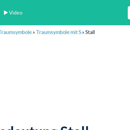
► Video
 Traumsymbole
»
Traumsymbole mit S
»
Stall