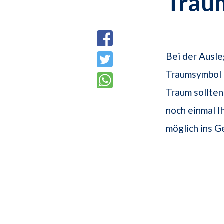
Trau
Bei der Ausle
Traumsymbol a
Traum sollte
noch einmal I
möglich ins G