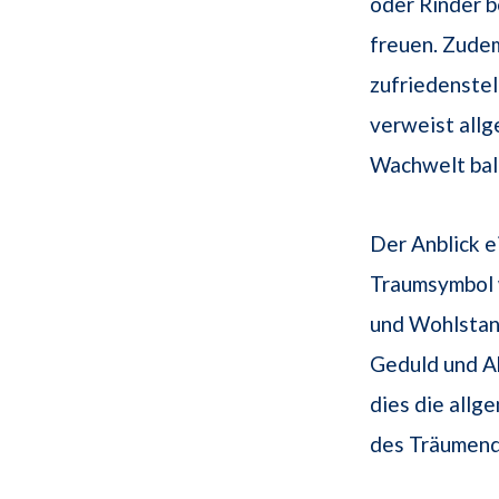
oder Rinder b
freuen. Zudem
zufriedenstel
verweist allg
Wachwelt bal
Der Anblick e
Traumsymbol 
und Wohlstand
Geduld und Ab
dies die allg
des Träumende