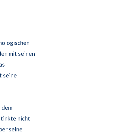
chologischen
en mit seinen
as
t seine
l dem
tinkte nicht
ber seine