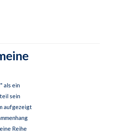
emeine
 als ein
eil sein
m aufgezeigt
usammenhang
 eine Reihe