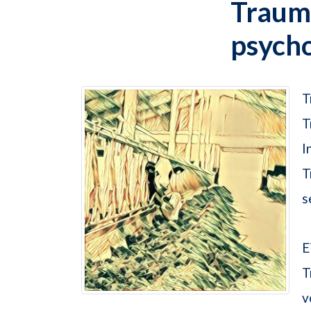
Traums
psych
T
T
I
T
s
E
T
v