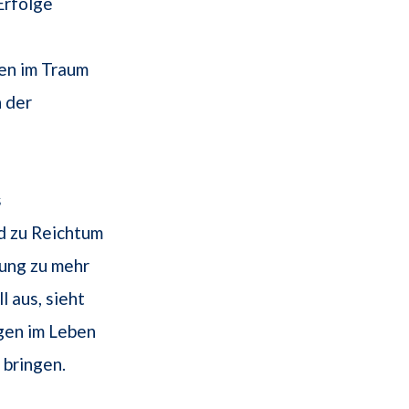
Erfolge
d
den im Traum
 der
s
d zu Reichtum
nung zu mehr
 aus, sieht
gen im Leben
 bringen.