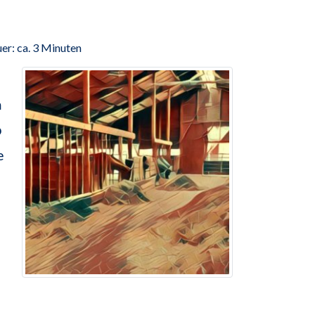
er: ca. 3 Minuten
m
b
e