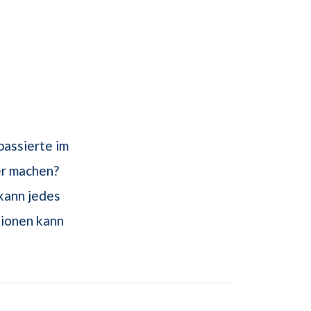
passierte im
r machen?
kann jedes
tionen kann