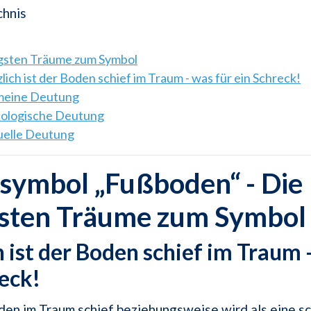
chnis
igsten Träume zum Symbol
zlich ist der Boden schief im Traum - was für ein Schreck!
emeine Deutung
hologische Deutung
tuelle Deutung
symbol „Fußboden“ - Die
gsten Träume zum Symbol
h ist der Boden schief im Traum 
eck!
den im Traum schief beziehungsweise wird als eine s