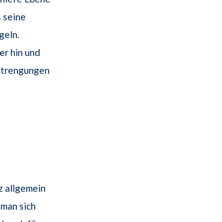
s seine
geln.
er hin und
nstrengungen
z allgemein
 man sich