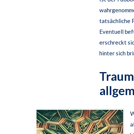
wahrgenommen
tatsächliche 
Eventuell befü
erschreckt si
hinter sich br
Traum
allge
W
a