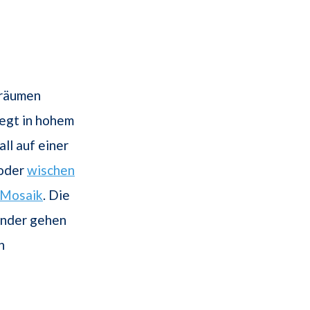
Träumen
egt in hohem
ll auf einer
oder
wischen
Mosaik
. Die
ander gehen
n