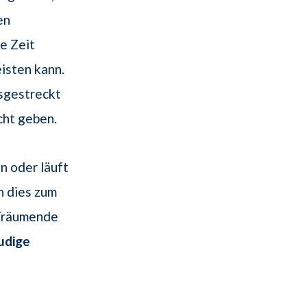
en
ne Zeit
eisten kann.
sgestreckt
cht geben.
 oder läuft
n dies zum
 Träumende
udige