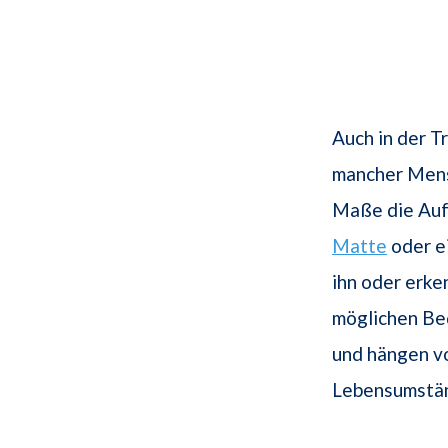
Auch in der T
mancher Mens
Maße die Aufm
Matte
oder 
ihn oder erk
möglichen Be
und hängen vo
Lebensumstän