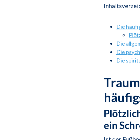
Inhaltsverzei
Die häuf
Plöt
Die allg
Die psyc
Die spiri
Traum
häufi
Plötzlic
ein Schr
Ist der Fußbo