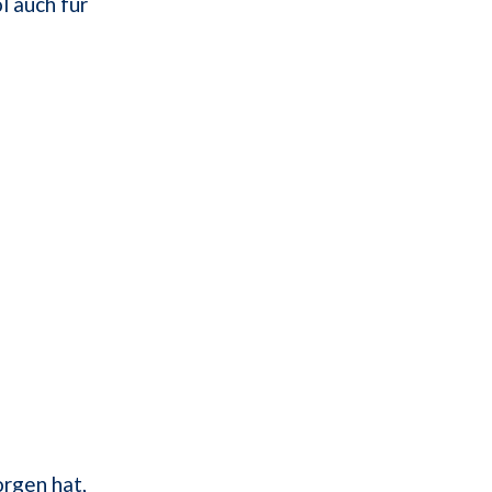
l auch für
rgen hat,