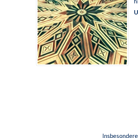
h
U
Insbesondere