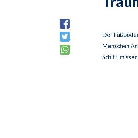
Trau
Der Fußboden 
Menschen Angs
Schiff, misse