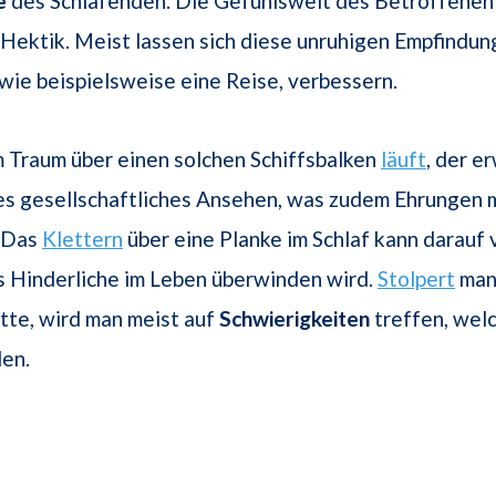
e
des Schlafenden. Die Gefühlswelt des Betroffenen 
 Hektik. Meist lassen sich diese unruhigen Empfindun
 wie beispielsweise eine Reise, verbessern.
 Traum über einen solchen Schiffsbalken
läuft
, der er
es gesellschaftliches Ansehen, was zudem Ehrungen m
. Das
Klettern
über eine Planke im Schlaf kann darauf
s Hinderliche im Leben überwinden wird.
Stolpert
man
tte, wird man meist auf
Schwierigkeiten
treffen, wel
en.