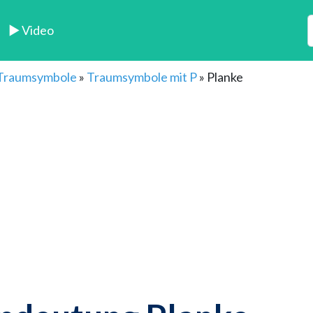
► Video
 Traumsymbole
»
Traumsymbole mit P
»
Planke