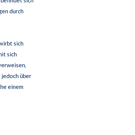
befindet sich
gen durch
wirbt sich
it sich
 verweisen,
 jedoch über
che einem