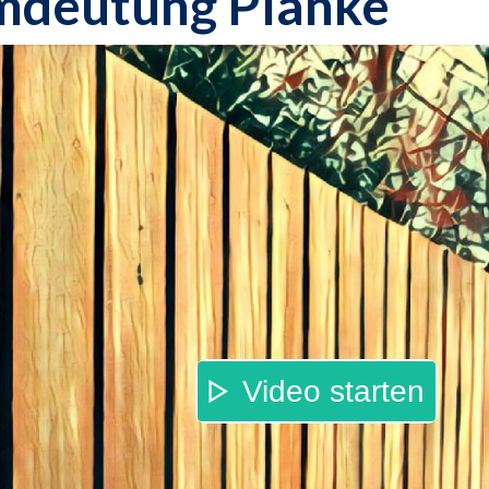
mdeutung Planke
Video starten