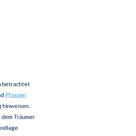
n betrachtet
nd
Pfosten
g
hinweisen.
l dem Träumer
undlage