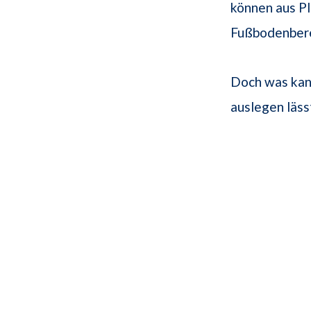
können aus P
Fußbodenbere
Doch was kann
auslegen läss