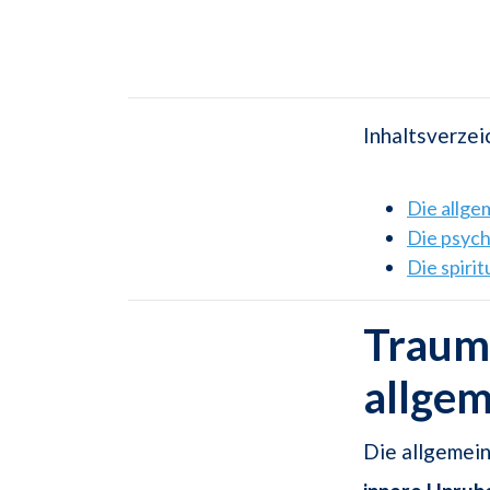
Inhaltsverzei
Die allg
Die psyc
Die spiri
Traums
allge
Die allgemein