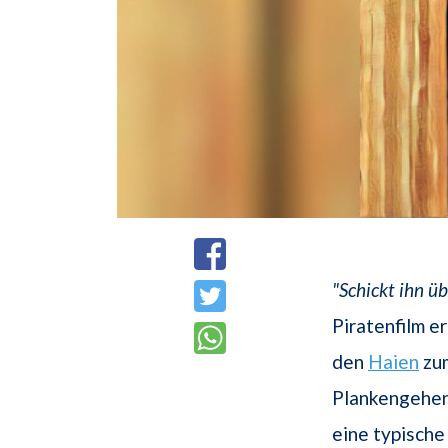
"Schickt ihn üb
Piratenfilm e
den
Haien
zum
Plankengehen 
eine typisch