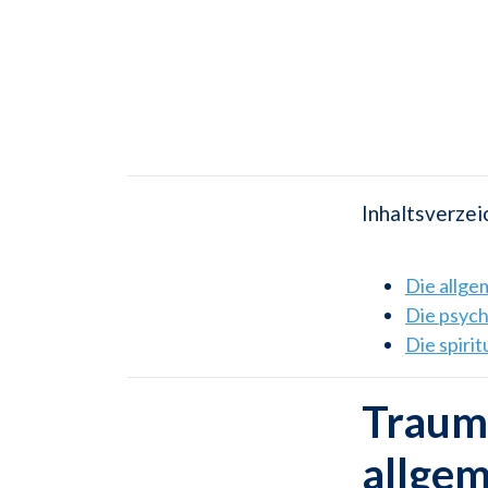
Inhaltsverzei
Die allg
Die psyc
Die spiri
Traum
allge