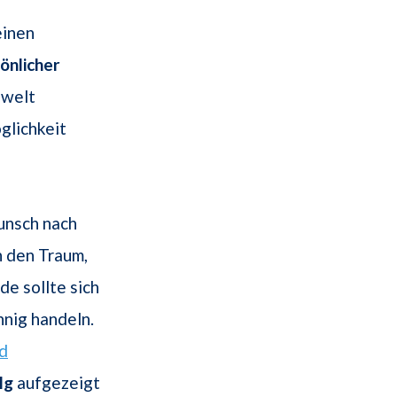
einen
önlicher
hwelt
glichkeit
unsch nach
h den Traum,
e sollte sich
nnig handeln.
d
lg
aufgezeigt