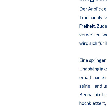
Der Anblick e
Traumanalyse 
Freiheit
. Zud
verweisen, we
wird sich für 
Eine springe
Unabhängigke
erhält man ei
seine Handlun
Beobachtet m
hochklettert,