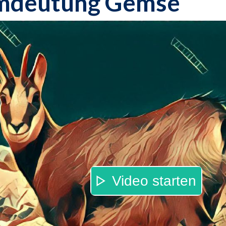
mdeutung Gemse
Video starten