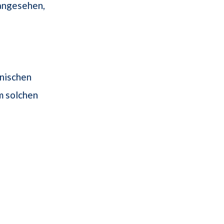
 angesehen,
onischen
m solchen