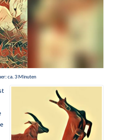
er: ca. 3 Minuten
st
e
se