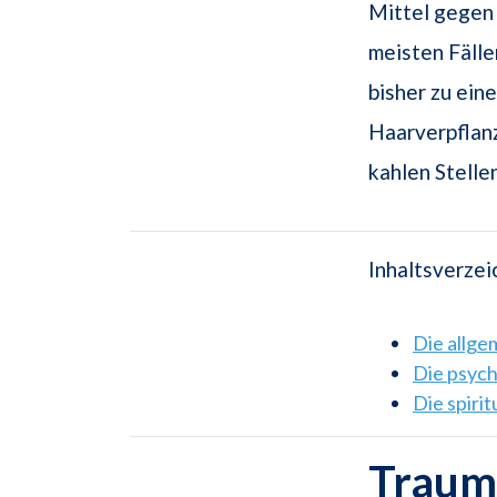
Mittel gegen 
meisten Fällen
bisher zu ein
Haarverpflanz
kahlen Stelle
Inhaltsverzei
Die allg
Die psyc
Die spiri
Traums