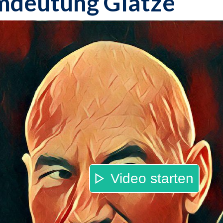
mdeutung Glatze
Video starten