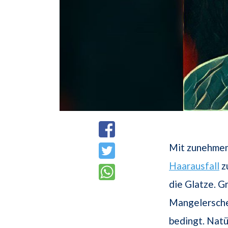
Mit zunehm
Haarausfall
zu
die Glatze. G
Mangelerschei
bedingt. Natü