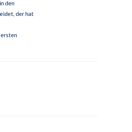
in den
eidet, der hat
 ersten