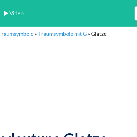
► Video
 Traumsymbole
»
Traumsymbole mit G
»
Glatze