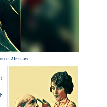
er: ca. 3 Minuten
ht
ch