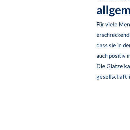
allge
Für viele Men
erschreckende
dass sie in d
auch positiv i
Die Glatze ka
gesellschaftl