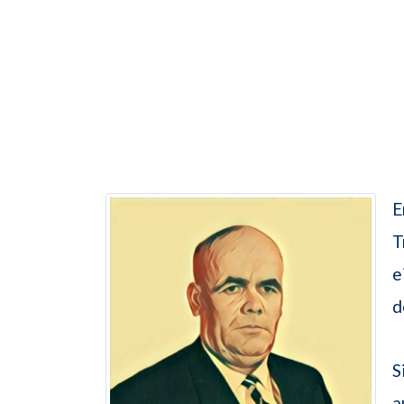
E
T
e
d
S
a