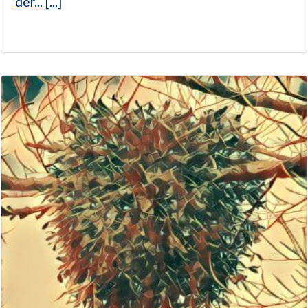
der... [...]