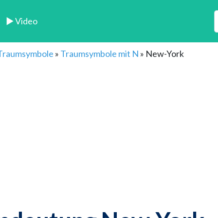
► Video
 Traumsymbole
»
Traumsymbole mit N
»
New-York