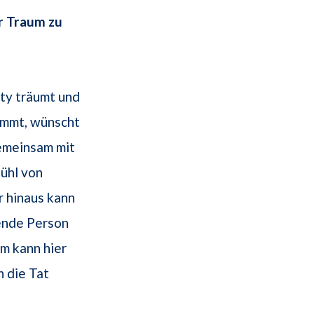
r Traum zu
ty träumt und
mmt, wünscht
emeinsam mit
ühl von
r hinaus kann
mende Person
um kann hier
 die Tat