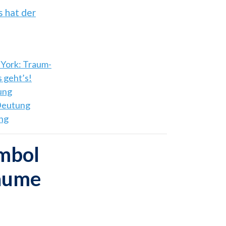
s hat der
 York: Traum-
 geht’s!
ung
Deutung
ung
mbol
räume