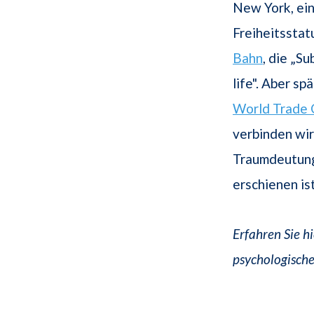
New York, ein
Freiheitsstat
Bahn
, die „S
life". Aber s
World Trade 
verbinden wir
Traumdeutung 
erschienen i
Erfahren Sie h
psychologische