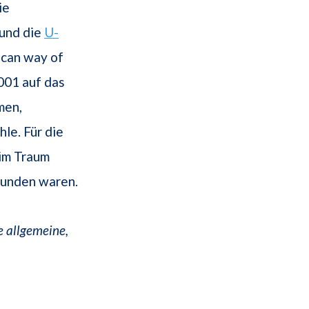
ie
 und die
U-
ican way of
001 auf das
men,
le. Für die
 im Traum
bunden waren.
e allgemeine,