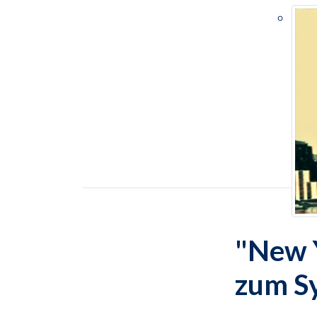
"New Y
zum S