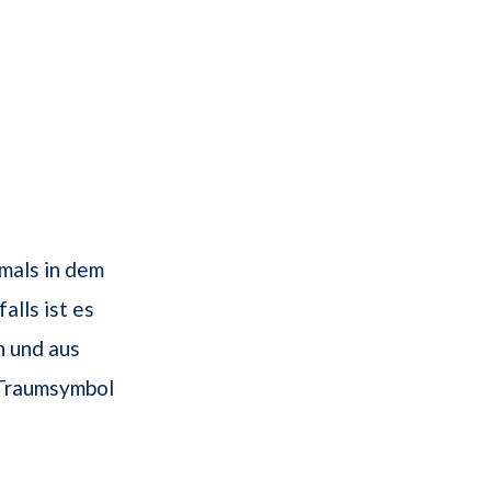
mals in dem
lls ist es
n und aus
 Traumsymbol