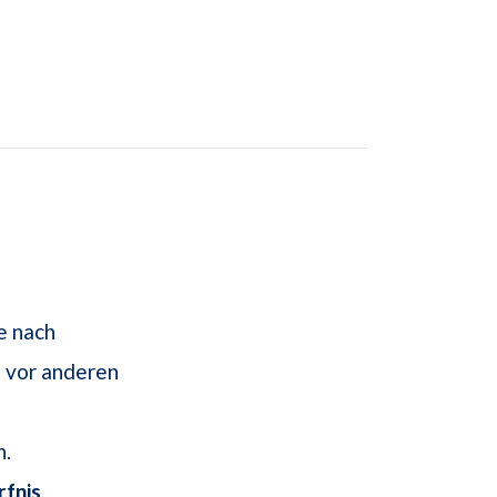
e nach
t vor anderen
n.
fnis
.