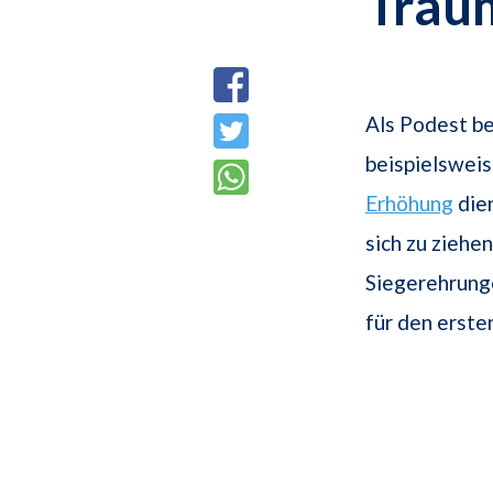
Trau
Als Podest be
beispielswei
Erhöhung
dien
sich zu ziehe
Siegerehrunge
für den erste