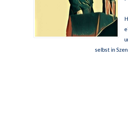
H
e
u
selbst in Sze