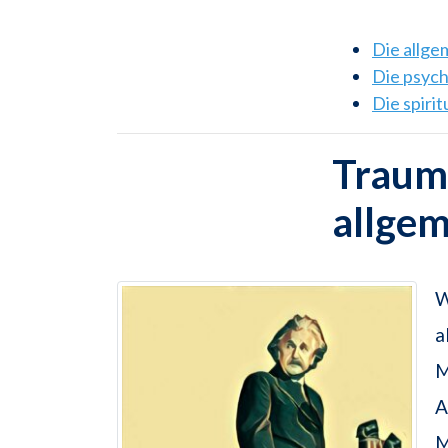
Die allg
Die psyc
Die spiri
Traums
allge
W
a
M
A
M