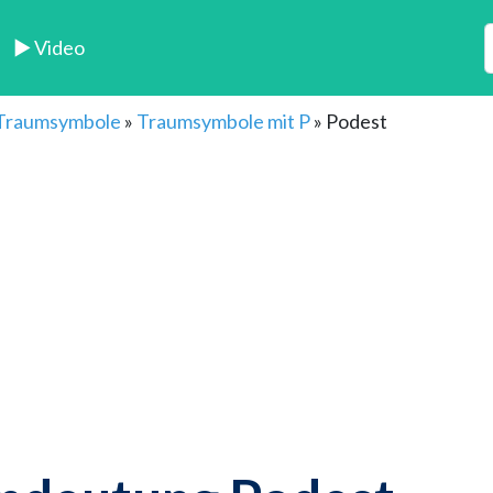
► Video
 Traumsymbole
»
Traumsymbole mit P
»
Podest