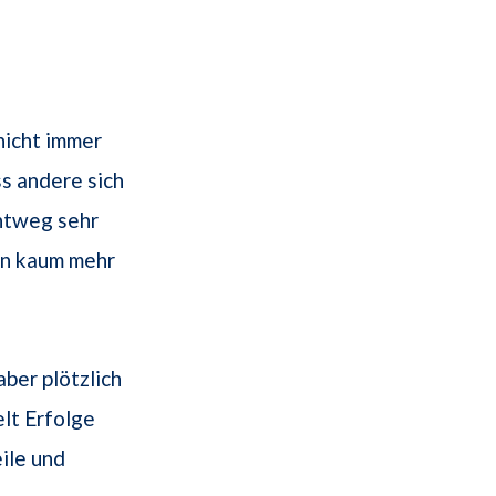
nicht immer
s andere sich
chtweg sehr
en kaum mehr
ber plötzlich
lt Erfolge
eile und