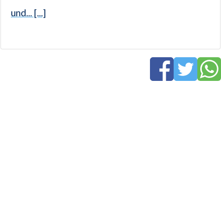
und... [...]