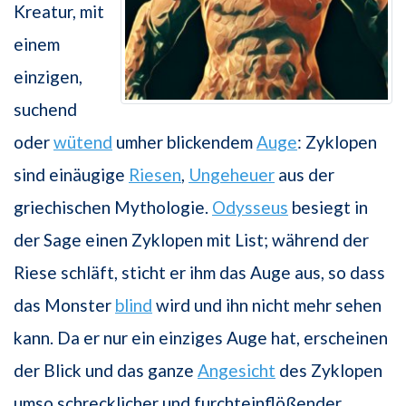
Kreatur, mit
einem
einzigen,
suchend
oder
wütend
umher blickendem
Auge
: Zyklopen
sind einäugige
Riesen
,
Ungeheuer
aus der
griechischen Mythologie.
Odysseus
besiegt in
der Sage einen Zyklopen mit List; während der
Riese schläft, sticht er ihm das Auge aus, so dass
das Monster
blind
wird und ihn nicht mehr sehen
kann. Da er nur ein einziges Auge hat, erscheinen
der Blick und das ganze
Angesicht
des Zyklopen
umso schrecklicher und furchteinflößender.