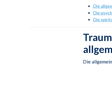
Die allg
Die psyc
Die spiri
Traum
allge
Die allgemei