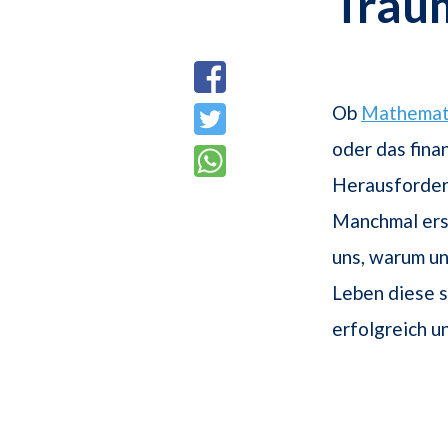
Trau
Ob
Mathemat
oder das finan
Herausforderu
Manchmal ersc
uns, warum u
Leben diese s
erfolgreich u