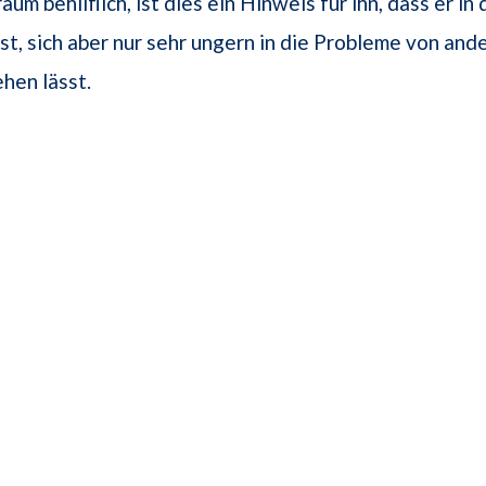
um behilflich, ist dies ein Hinweis für ihn, dass er i
st, sich aber nur sehr ungern in die Probleme von and
ehen lässt.