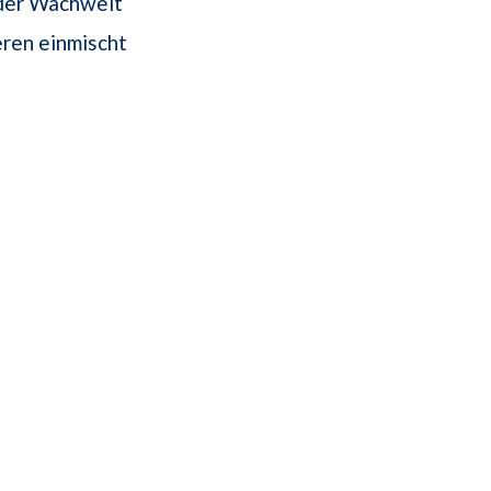
n der Wachwelt
eren einmischt