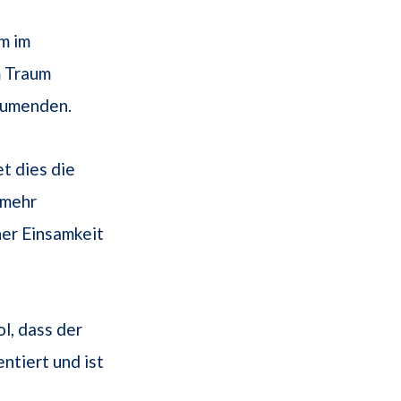
m im
m Traum
räumenden.
t dies die
 mehr
er Einsamkeit
l, dass der
entiert und ist