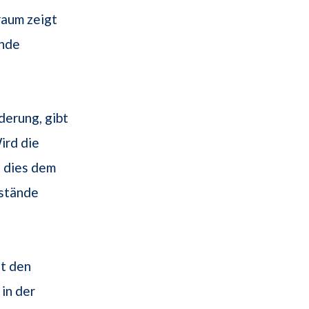
raum zeigt
ände
derung, gibt
ird die
t dies dem
mstände
st den
in der