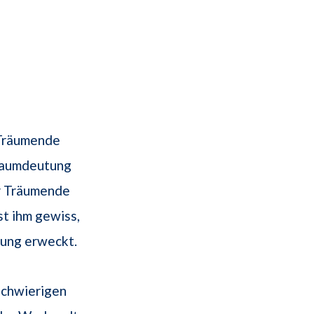
 Träumende
Traumdeutung
er Träumende
st ihm gewiss,
rung erweckt.
schwierigen