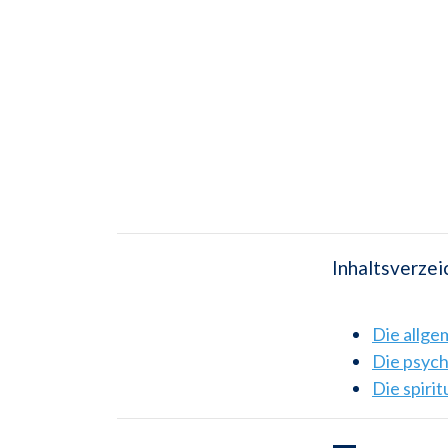
Inhaltsverzei
Die allg
Die psyc
Die spiri