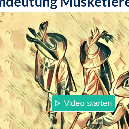
mdeutung Musketier
Video starten