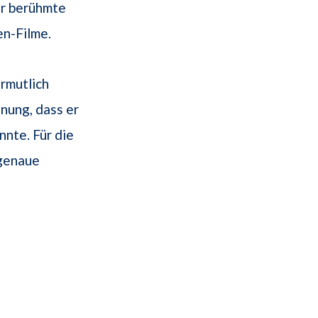
er berühmte
en-Filme.
ermutlich
inung, dass er
nte. Für die
 genaue