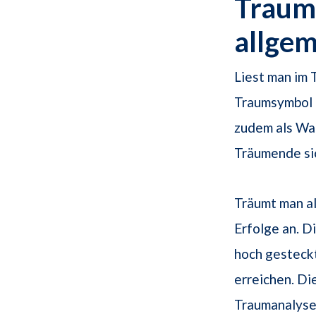
Traums
allge
Liest man im 
Traumsymbol a
zudem als War
Träumende si
Träumt man al
Erfolge an. D
hoch gesteckt
erreichen. D
Traumanalyse 