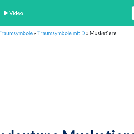
► Video
 Traumsymbole
»
Traumsymbole mit D
»
Musketiere