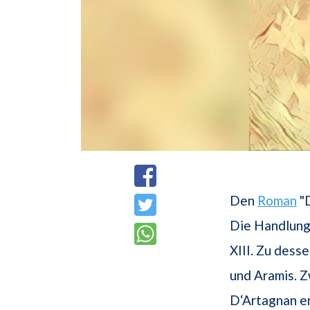
Den
Roman
"D
Die Handlung 
XIII. Zu dess
und Aramis. 
D‘Artagnan en