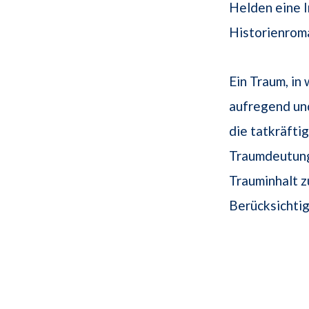
Helden eine I
Historienroma
Ein Traum, in
aufregend u
die tatkräfti
Traumdeutung
Trauminhalt z
Berücksichtig