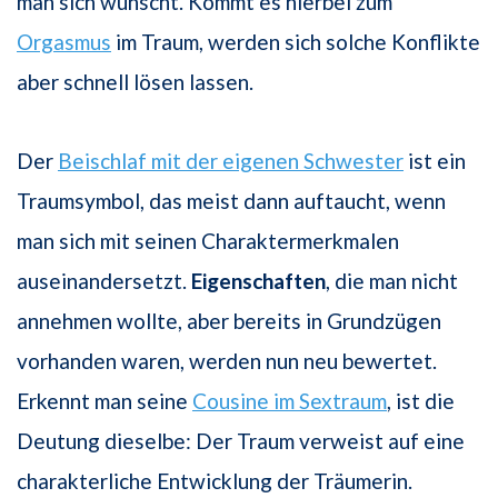
man sich wünscht. Kommt es hierbei zum
Orgasmus
im Traum, werden sich solche Konflikte
aber schnell lösen lassen.
Der
Beischlaf mit der eigenen Schwester
ist ein
Traumsymbol, das meist dann auftaucht, wenn
man sich mit seinen Charaktermerkmalen
auseinandersetzt.
Eigenschaften
, die man nicht
annehmen wollte, aber bereits in Grundzügen
vorhanden waren, werden nun neu bewertet.
Erkennt man seine
Cousine im Sextraum
, ist die
Deutung dieselbe: Der Traum verweist auf eine
charakterliche Entwicklung der Träumerin.