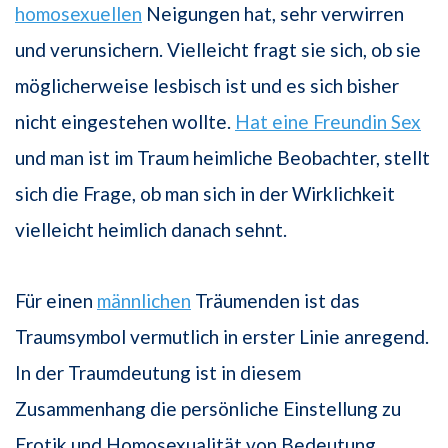
homosexuellen
Neigungen hat, sehr verwirren
und verunsichern. Vielleicht fragt sie sich, ob sie
möglicherweise lesbisch ist und es sich bisher
nicht eingestehen wollte.
Hat eine Freundin Sex
und man ist im Traum heimliche Beobachter, stellt
sich die Frage, ob man sich in der Wirklichkeit
vielleicht heimlich danach sehnt.
Für einen
männlichen
Träumenden ist das
Traumsymbol vermutlich in erster Linie anregend.
In der Traumdeutung ist in diesem
Zusammenhang die persönliche Einstellung zu
Erotik und Homosexualität von Bedeutung.