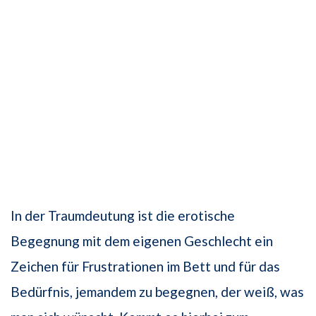
In der Traumdeutung ist die erotische
Begegnung mit dem eigenen Geschlecht ein
Zeichen für Frustrationen im Bett und für das
Bedürfnis, jemandem zu begegnen, der weiß, was