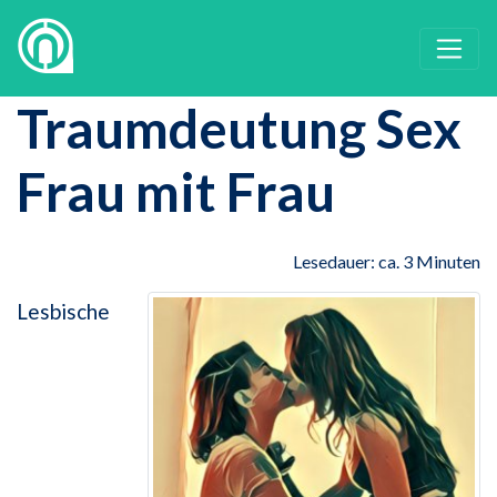
Traumdeutung Sex
Frau mit Frau
Lesedauer: ca. 3 Minuten
Lesbische