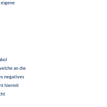
e eigene
mbol
 welche an die
es negatives
ht hiermit
cht