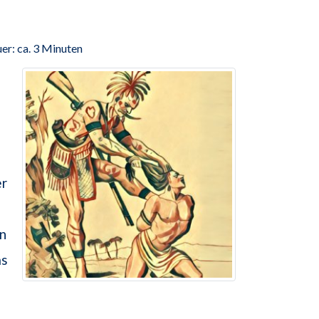
er: ca. 3 Minuten
er
en
as