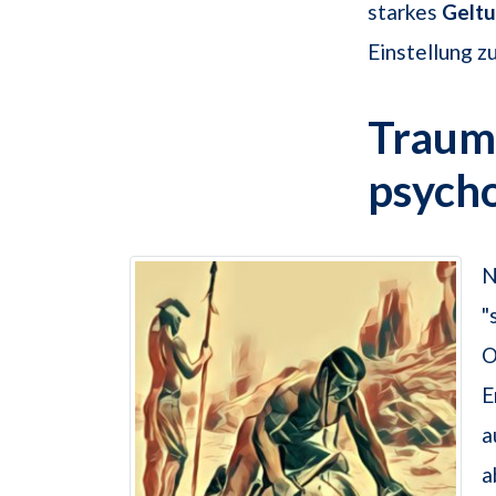
starkes
Geltu
Einstellung z
Traums
psych
N
"
O
E
a
a