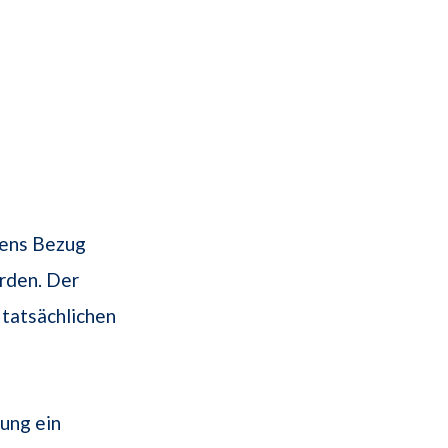
rens Bezug
den. Der
 tatsächlichen
tung ein