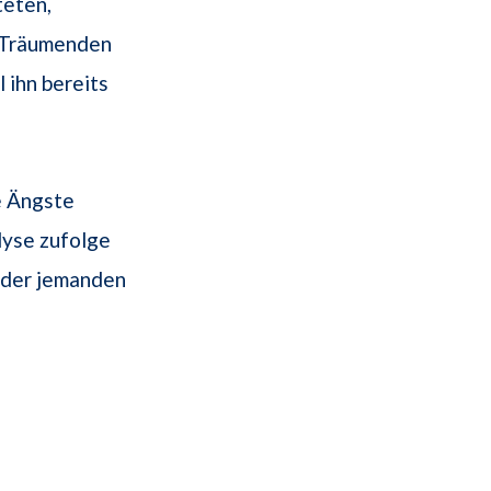
teten,
s Träumenden
l ihn bereits
e Ängste
lyse zufolge
oder jemanden