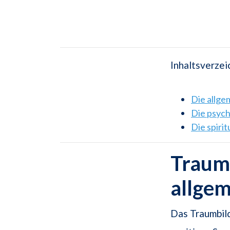
Inhaltsverzei
Die allg
Die psyc
Die spiri
Traums
allge
Das Traumbild