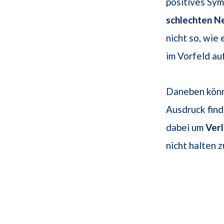
positives Sym
schlechten N
nicht so, wie 
im Vorfeld a
Daneben könn
Ausdruck find
dabei um
Ver
nicht halten 