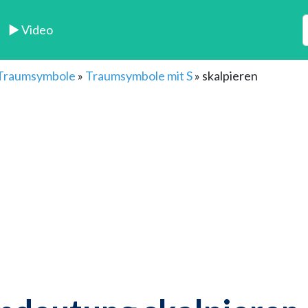
► Video
 Traumsymbole
»
Traumsymbole mit S
»
skalpieren