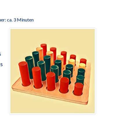
er: ca. 3 Minuten
s
as