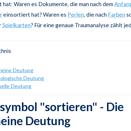
rt hat: Waren es Dokumente, die man nach dem
Anfan
r
einsortiert hat? Waren es
Perlen
, die nach
Farben
so
r
Spielkarten
? Für eine genaue Traumanalyse zählt jed
chnis
emeine Deutung
hologische Deutung
tuelle Deutung
ymbol "sortieren" - Die
meine Deutung