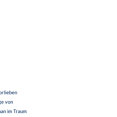
orlieben
ge von
man im Traum