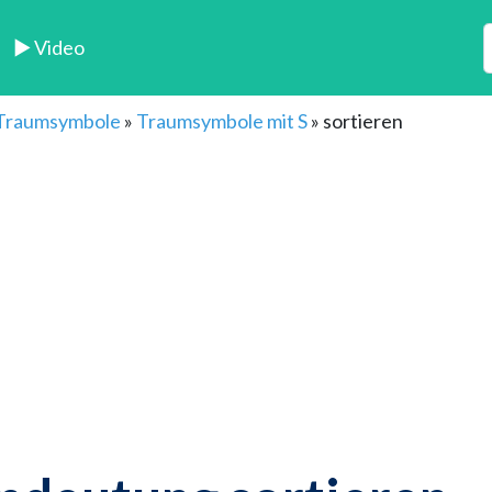
► Video
 Traumsymbole
»
Traumsymbole mit S
»
sortieren