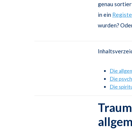
genau sortie
in ein
Registe
wurden? Ode
Inhaltsverzei
Die allg
Die psyc
Die spiri
Traums
allge