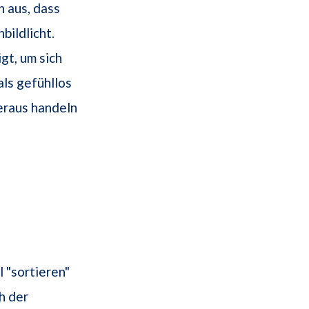
n aus, dass
bildlicht.
gt, um sich
ls gefühllos
heraus handeln
 "sortieren"
h der