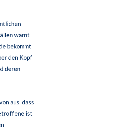
ntlichen
Fällen warnt
nde bekommt
über den Kopf
nd deren
von aus, dass
troffene ist
en