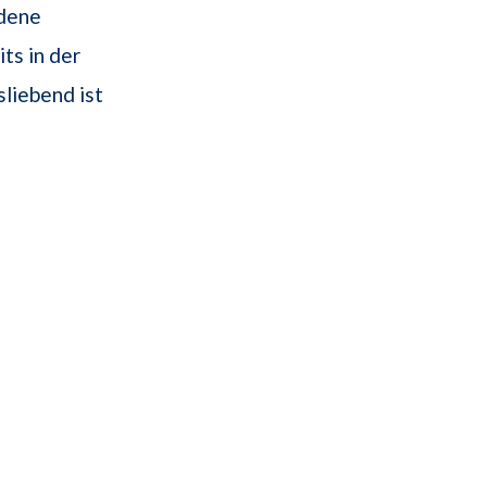
edene
ts in der
liebend ist