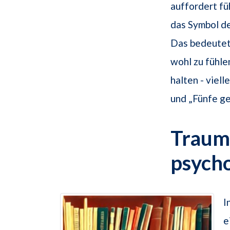
auffordert fü
das Symbol de
Das bedeutet,
wohl zu fühle
halten - viel
und „Fünfe ge
Traums
psych
I
e