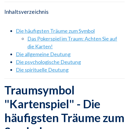
Inhaltsverzeichnis
Die häufigsten Träume zum Symbol
Das Pokerspiel im Traum: Achten Sie auf
die Karten!
Die allgemeine Deutung
Die psychologische Deutung
Die spirituelle Deutung
Traumsymbol
"Kartenspiel" - Die
häufigsten Träume zum