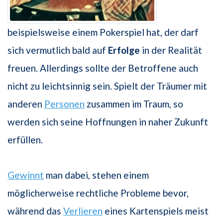
beispielsweise einem Pokerspiel hat, der darf
sich vermutlich bald auf
Erfolge
in der Realität
freuen. Allerdings sollte der Betroffene auch
nicht zu leichtsinnig sein. Spielt der Träumer mit
anderen
Personen
zusammen im Traum, so
werden sich seine Hoffnungen in naher Zukunft
erfüllen.
Gewinnt
man dabei, stehen einem
möglicherweise rechtliche Probleme bevor,
während das
Verlieren
eines Kartenspiels meist