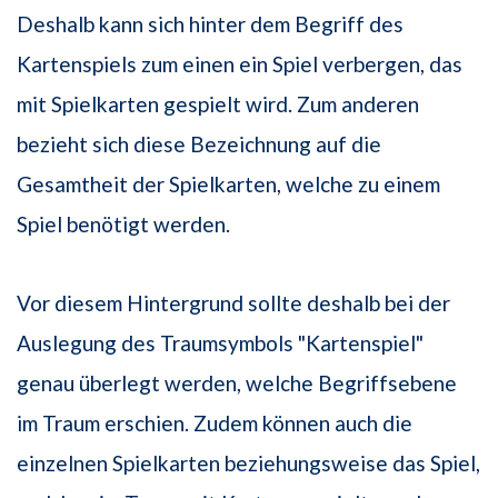
Deshalb kann sich hinter dem Begriff des
Kartenspiels zum einen ein Spiel verbergen, das
mit Spielkarten gespielt wird. Zum anderen
bezieht sich diese Bezeichnung auf die
Gesamtheit der Spielkarten, welche zu einem
Spiel benötigt werden.
Vor diesem Hintergrund sollte deshalb bei der
Auslegung des Traumsymbols "Kartenspiel"
genau überlegt werden, welche Begriffsebene
im Traum erschien. Zudem können auch die
einzelnen Spielkarten beziehungsweise das Spiel,