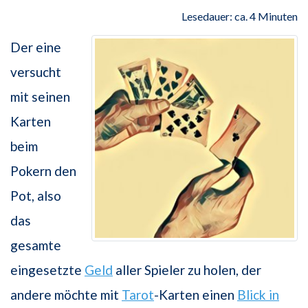
Lesedauer: ca. 4 Minuten
Der eine
versucht
mit seinen
Karten
beim
Pokern den
Pot, also
das
gesamte
eingesetzte
Geld
aller Spieler zu holen, der
andere möchte mit
Tarot
-Karten einen
Blick in