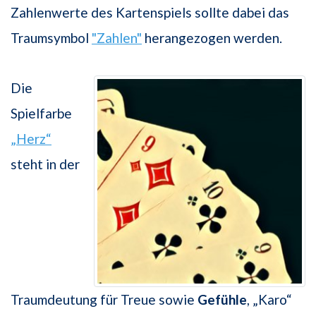
Zahlenwerte des Kartenspiels sollte dabei das
Traumsymbol
"Zahlen"
herangezogen werden.
Die
Spielfarbe
„Herz“
steht in der
Traumdeutung für Treue sowie
Gefühle
, „Karo“