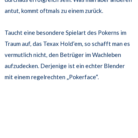
antut, kommt oftmals zu einem zurück.
Taucht eine besondere Spielart des Pokerns im
Traum auf, das Texax Hold’em, so schafft man es
vermutlich nicht, den Betrüger im Wachleben
aufzudecken. Derjenige ist ein echter Blender
mit einem regelrechten „Pokerface“.