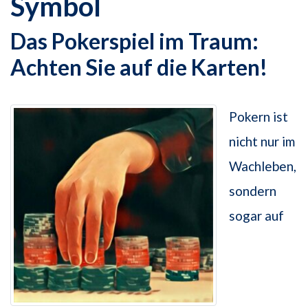
Symbol
Das Pokerspiel im Traum:
Achten Sie auf die Karten!
Pokern ist
nicht nur im
Wachleben,
sondern
sogar auf