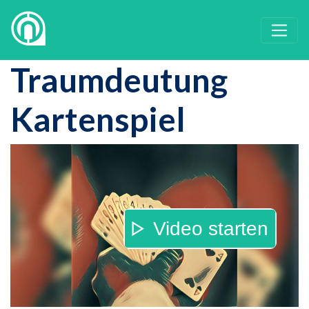
Traumdeutung
Kartenspiel
Video starten