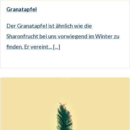
Granatapfel
Der Granatapfel ist ähnlich wie die
Sharonfrucht bei uns vorwiegend im Winter zu
finden. Er vereint... [...]