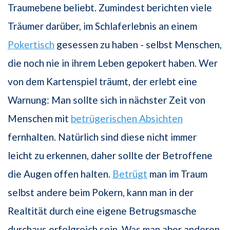
Traumebene beliebt. Zumindest berichten viele
Träumer darüber, im Schlaferlebnis an einem
Pokertisch
gesessen zu haben - selbst Menschen,
die noch nie in ihrem Leben gepokert haben. Wer
von dem Kartenspiel träumt, der erlebt eine
Warnung: Man sollte sich in nächster Zeit von
Menschen mit
betrügerischen Absichten
fernhalten. Natürlich sind diese nicht immer
leicht zu erkennen, daher sollte der Betroffene
die Augen offen halten.
Betrügt
man im Traum
selbst andere beim Pokern, kann man in der
Realtität durch eine eigene Betrugsmasche
durchaus erfolgreich sein. Was man aber anderen