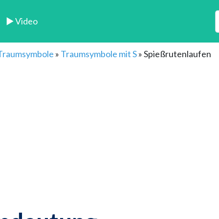
► Video
 Traumsymbole
»
Traumsymbole mit S
»
Spießrutenlaufen