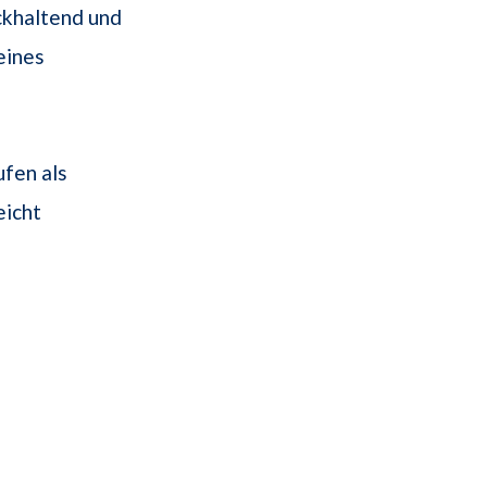
ückhaltend und
eines
fen als
eicht