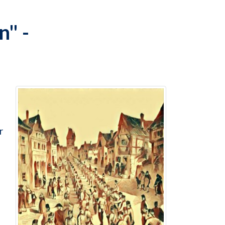
" -
r