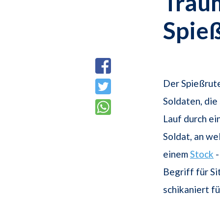
Trau
Spie
Der Spießrute
Soldaten, die
Lauf durch ei
Soldat, an we
einem
Stock
-
Begriff für S
schikaniert f