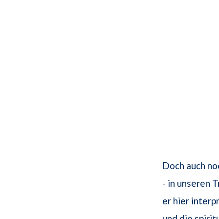
Doch auch no
- in unseren 
er hier inter
und die spiri