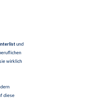
nterlist
und
beruflichen
ie wirklich
ndern
uf diese