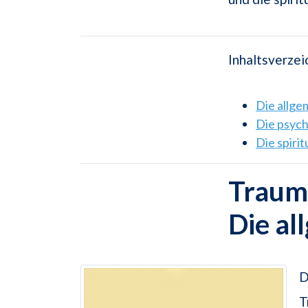
Inhaltsverzei
Die allg
Die psyc
Die spiri
Traum
Die al
D
T