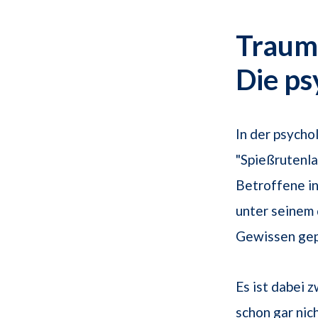
Traum
Die ps
In der psych
"Spießrutenla
Betroffene in
unter seinem 
Gewissen gep
Es ist dabei 
schon gar nic