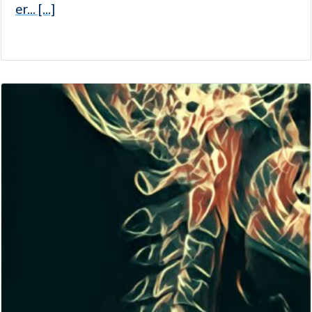
er... [...]