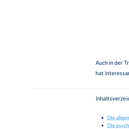
Auch in der T
hat interess
Inhaltsverzei
Die allg
Die psyc