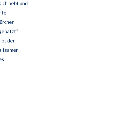
ich hebt und
hte
nürchen
 gepatzt?
ibt den
haltsamen
es