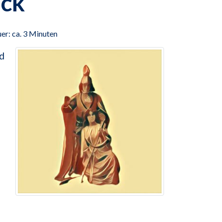
ück
er: ca. 3 Minuten
nd