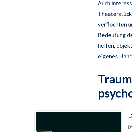
Auch interes
Theaterstück 
verflochten u
Bedeutung de
helfen, objek
eigenes Hande
Traums
psych
D
p