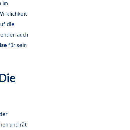
 im
irklichkeit
uf die
menden auch
lse
für sein
Die
der
hen und rät