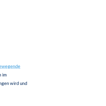
ewegende
n im
ngen wird und