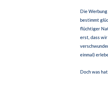
Die Werbung 
bestimmt glüc
flüchtiger Na
erst, dass wi
verschwunden
einmal) erleb
Doch was hat 