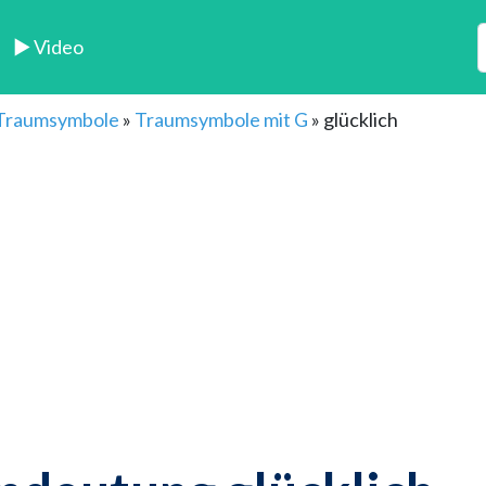
► Video
 Traumsymbole
»
Traumsymbole mit G
»
glücklich