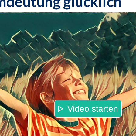
mdeutung glücklich
Video starten