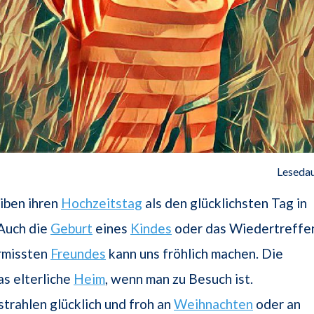
Lesedau
iben ihren
Hochzeitstag
als den glücklichsten Tag in
 Auch die
Geburt
eines
Kindes
oder das Wiedertreffe
ermissten
Freundes
kann uns fröhlich machen. Die
as elterliche
Heim
, wenn man zu Besuch ist.
trahlen glücklich und froh an
Weihnachten
oder an