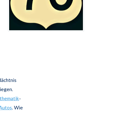
dächtnis
iegen.
thematik
-
Autos
. Wie