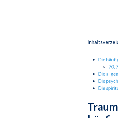
Inhaltsverzei
Die häuf
70, 
Die allg
Die psyc
Die spiri
Traums