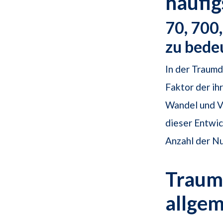
häufi
70, 700
zu bede
In der Traum
Faktor der ih
Wandel und Ve
dieser Entwic
Anzahl der Nu
Traums
allge