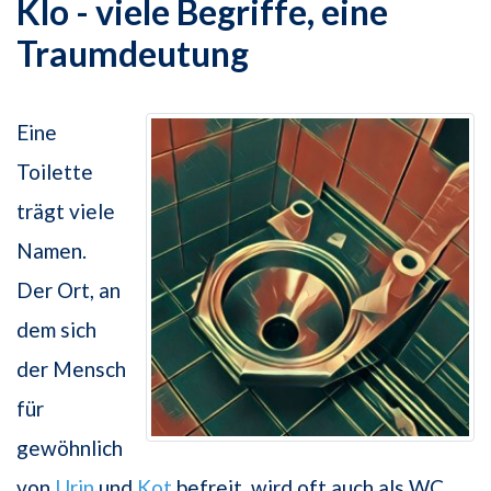
Klo - viele Begriffe, eine
Traumdeutung
Eine
Toilette
trägt viele
Namen.
Der Ort, an
dem sich
der Mensch
für
gewöhnlich
von
Urin
und
Kot
befreit, wird oft auch als WC