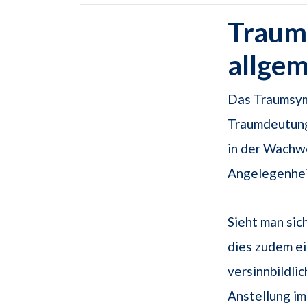
Traum
allge
Das Traumsym
Traumdeutung
in der Wachwe
Angelegenhei
Sieht man sic
dies zudem e
versinnbildli
Anstellung i