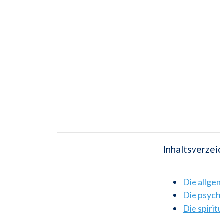
Inhaltsverzei
Die allg
Die psyc
Die spiri