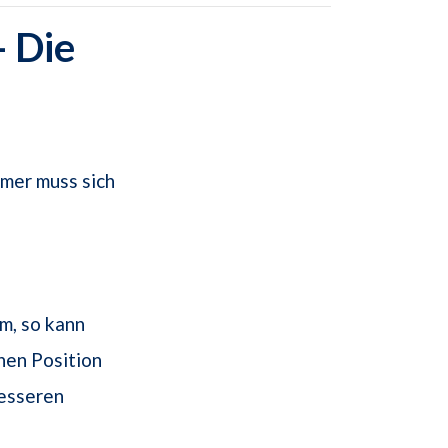
 Die
mer muss sich
m, so kann
hen Position
besseren