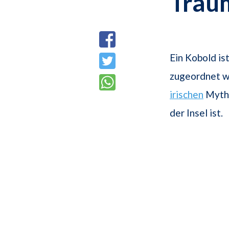
Trau
Ein Kobold is
zugeordnet w
irischen
Mytho
der Insel ist.