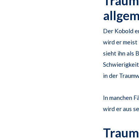
Traum
allge
Der Kobold er
wird er meist
sieht ihn als
Schwierigkei
in der Traumw
In manchen Fä
wird er aus s
Traum