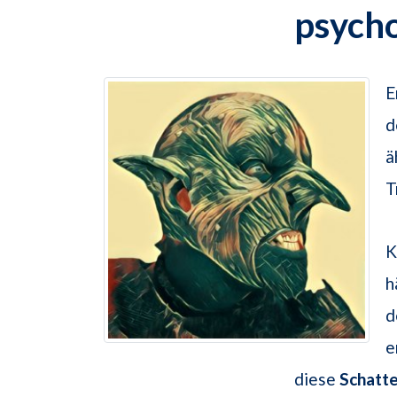
psych
E
d
ä
T
K
h
d
e
diese
Schatte