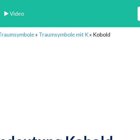
► Video
 Traumsymbole
»
Traumsymbole mit K
»
Kobold