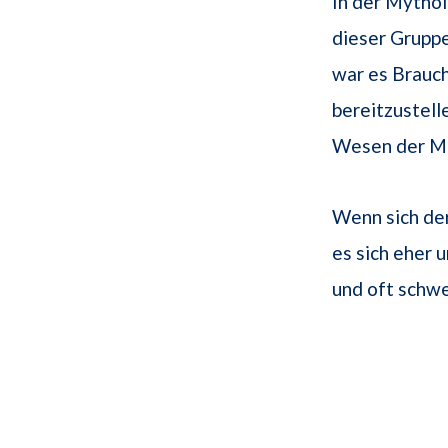
In der Mythol
dieser Grupp
war es Brauch
bereitzustell
Wesen der Mä
Wenn sich der
es sich eher 
und oft schw