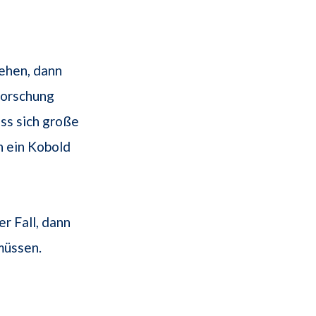
sehen, dann
mforschung
ass sich große
n ein Kobold
r Fall, dann
müssen.