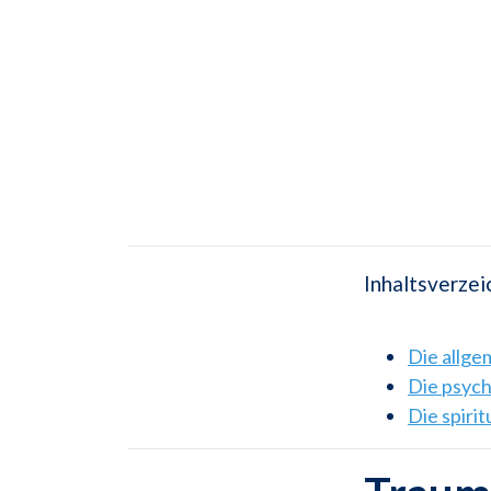
Inhaltsverzei
Die allg
Die psyc
Die spiri