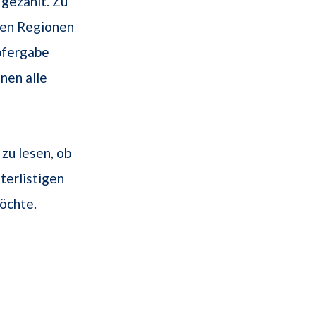
 gezählt. Zu
elen Regionen
pfergabe
nen alle
zu lesen, ob
terlistigen
öchte.