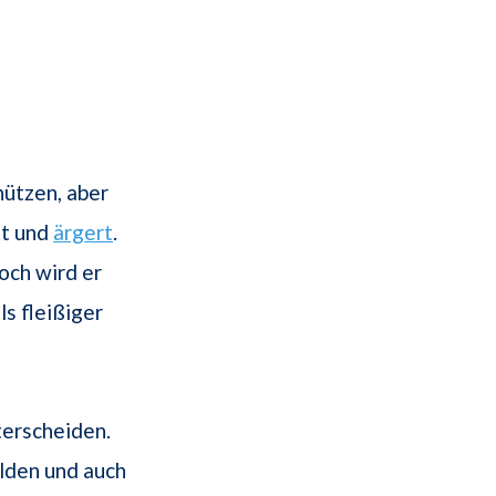
ützen, aber
kt und
ärgert
.
och wird er
ls fleißiger
terscheiden.
lden und auch