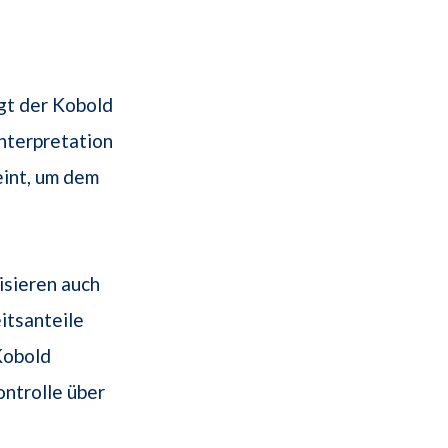
gt der Kobold
 Interpretation
eint, um dem
sieren auch
itsanteile
Kobold
ontrolle über