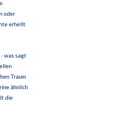
m
n oder
hte erhellt
 - was sagt
ellen
chen Traum
ine ähnlich
lt die