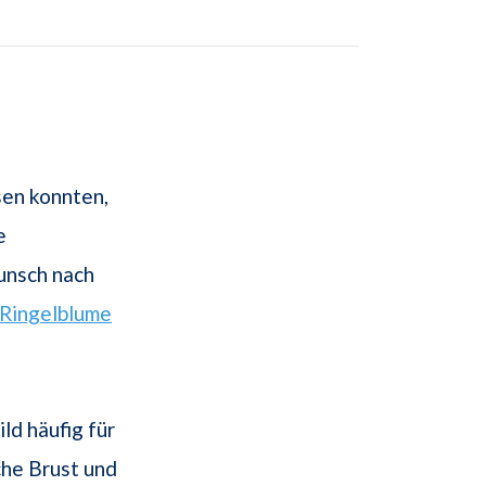
en konnten,
e
unsch nach
Ringelblume
ld häufig für
che Brust und