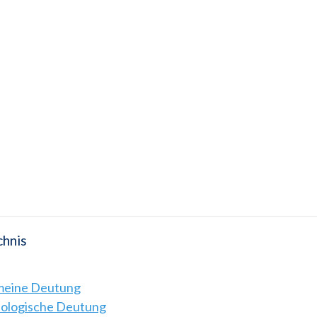
chnis
emeine Deutung
hologische Deutung