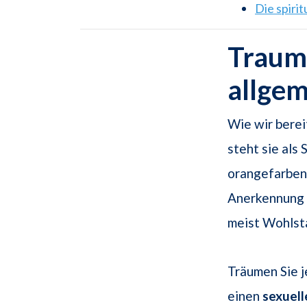
Die spiri
Traum
allge
Wie wir berei
steht sie als
orangefarbe
Anerkennung 
meist Wohlsta
Träumen Sie j
einen
sexuell