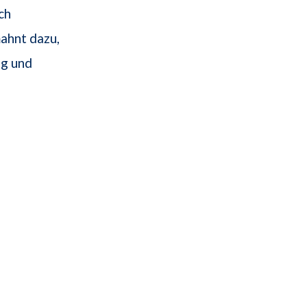
ch
ahnt dazu,
ng und