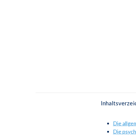
Inhaltsverzei
Die allg
Die psyc