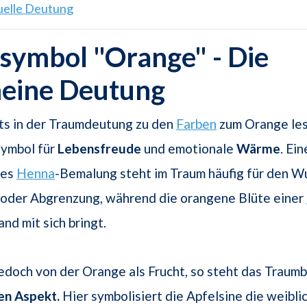
tuelle Deutung
symbol "Orange" - Die
meine Deutung
ts in der Traumdeutung zu den
Farben
zum Orange les
 Symbol für
Lebensfreude
und emotionale
Wärme
. Ein
nes
Henna
-Bemalung steht im Traum häufig für den W
oder Abgrenzung, während die orangene Blüte einer
nd mit sich bringt.
edoch von der Orange als Frucht, so steht das Traumbi
en
Aspekt.
Hier symbolisiert die Apfelsine die weibli