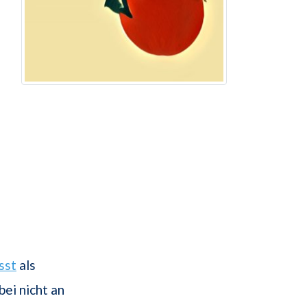
sst
als
ei nicht an