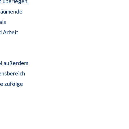
t überlegen,
Träumende
als
d Arbeit
bol außerdem
ensbereich
e zufolge