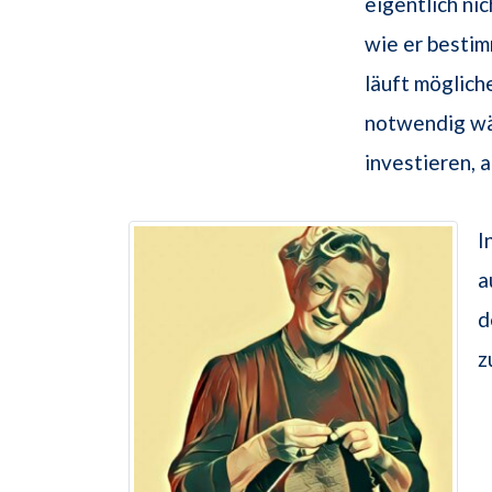
eigentlich ni
wie er besti
läuft möglic
notwendig wä
investieren, a
I
a
d
z