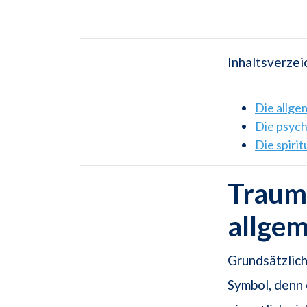
Inhaltsverzei
Die allg
Die psyc
Die spiri
Traums
allge
Grundsätzlich
Symbol, denn