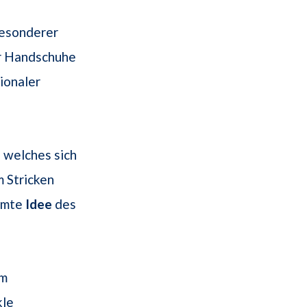
besonderer
er Handschuhe
ionaler
, welches sich
m Stricken
immte
Idee
des
im
kle