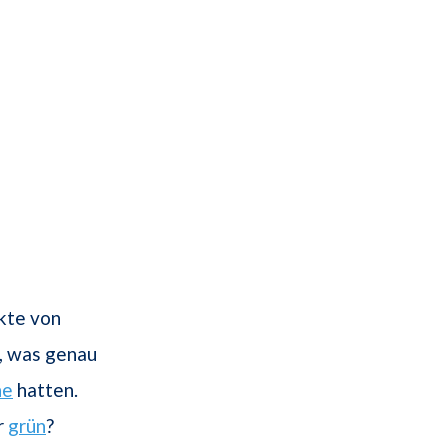
kte von
n, was genau
ne
hatten.
r
grün
?