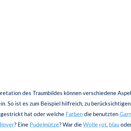
rpretation des Traumbildes können verschiedene Aspe
n. So ist es zum Beispiel hilfreich, zu berücksichtige
 gestrickt hat oder welche
Farben
die benutzten
Gar
llover
? Eine
Pudelmütze
? War die
Wolle
rot
,
blau
ode