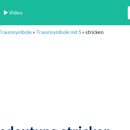
► Video
 Traumsymbole
»
Traumsymbole mit S
»
stricken