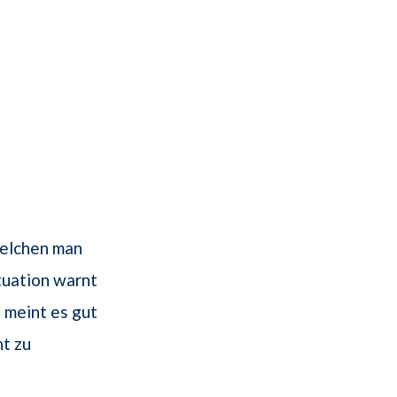
welchen man
tuation warnt
 meint es gut
ht zu