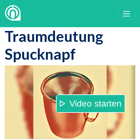
Traumdeutung
Spucknapf
Video starten