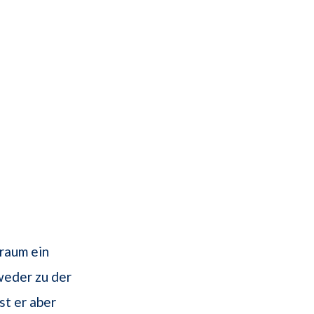
Traum ein
weder zu der
st er aber