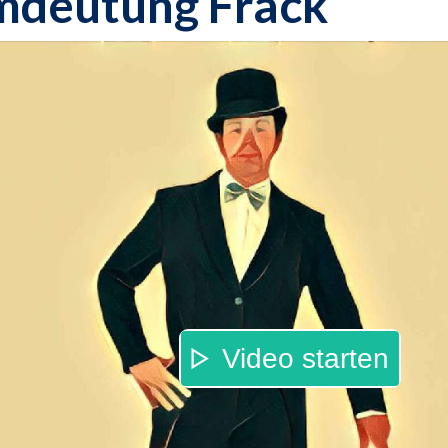
mdeutung Frack
Video starten