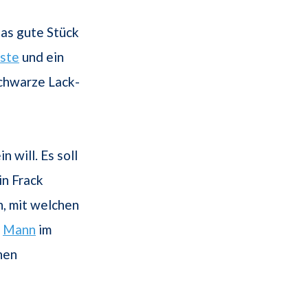
das gute Stück
ste
und ein
chwarze Lack-
 will. Es soll
in Frack
n, mit welchen
r
Mann
im
hen