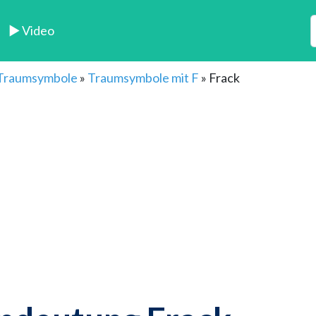
► Video
 Traumsymbole
»
Traumsymbole mit F
»
Frack