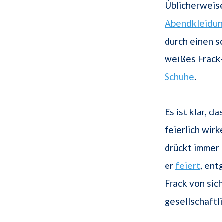
Üblicherweise
Abendkleidu
durch einen 
weißes Frack
Schuhe
.
Es ist klar, d
feierlich wir
drückt immer 
er
feiert
, ent
Frack von sic
gesellschaftl